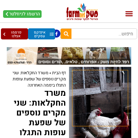
הרשמו לניוזלטר
בקר וחלב
בריאות מהחי
עופות וביצים
אינדקס
פרסמו
עסקים
אצלנו
דף הבית
»
משרד החקלאות: שני
מקרים נוספים של שפעת עופות
התגלו ביממה האחרונה
משרד
החקלאות: שני
מקרים נוספים
של שפעת
עופות התגלו