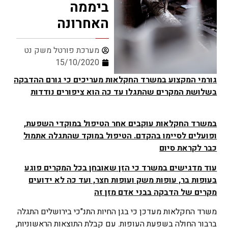
ביממה
האחרונה
מערכת פורטל משק נט
15/10/2020
גורמי המקצוע במשרד החקלאות מעריכים כי גורם ההדבקה
בשלושת המקרים שהתגלו עד כה הוא ציפורים נודדות
במשרד החקלאות עוקבים אחר הטיפול במוקדי השפעת,
ופועלים לסיימו בהקדם. הטיפול במוקד שהתגלה אתמול
כבר לקראת סיום
עוד מדגישים במשרד כי הזן שאובחן בכל המקרים פוגע
בעופות בר, עופות משק ועופות חצר, ועד כה לא ידועים
מקרים של הדבקה בבני אדם מזן זה
משרד החקלאות מעדכן כי בגן החיות התנ"כי בירושלים התגלה
ברבור החולה בשפעת העופות. עם קבלת התוצאות הראשוניות,