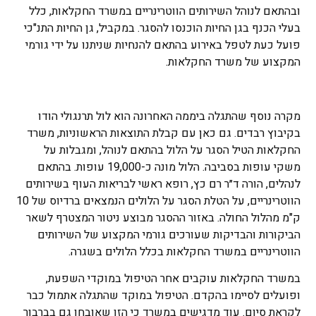
ובהתאם לנוהל השירותים הווטרינריים במשרד החקלאות, כלל
בעלי הכנף בגן החיות הוכנסו להסגר. במקביל, גן החיות התנ"כי
פועל כעת לטפל באירוע בהתאם להנחיות שניתנו על ידי גורמי
המקצוע של משרד החקלאות.
מקרה נוסף שהתגלה ביממה האחרונה הוא לול תרנגולי הודו
בקיבוץ רבדים. גם כאן עם קבלת התוצאות הראשוניות, משרד
החקלאות הטיל הסגר על הלול בהתאם לנוהל, ומגבלות על
משקי עופות בסביבה. הלול מונה כ-19,000 עופות. בהתאם
לנהלים, הורה ד״ר רם כץ, רופא ראשי לבריאות העוף בשירותים
הווטרינריים, על הטלת הסגר על הלולים הנמצאים ברדיוס של 10
ק"מ מהלול החולה. באזור ההסגר מבוצע ניטור המצטרף לשאר
הביקורות והבדיקות שעורכים גורמי המקצוע של השירותים
הווטרינריים במשרד החקלאות בכלל הלולים בשגרה.
במשרד החקלאות עוקבים אחר הטיפול במוקדי השפעת,
ופועלים לסיימו בהקדם. הטיפול במוקד שהתגלה אתמול כבר
לקראת סיום. עוד מדגישים במשרד כי הזן שאובחן גם בברבור