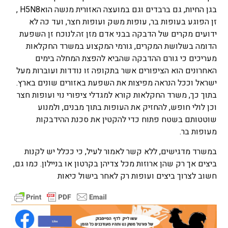
בגן החיות, גם ברבדים וגם במועצה האזורית מנשה הואH5N8 ,
זן הפוגע בעופות בר, עופות משק ועופות חצר, ועד כה לא
ידועים מקרים של הדבקה בבני אדם מזן זה.לנוכח זן השפעת
הדומה בשלושת המקרים, גורמי המקצוע במשרד החקלאות
מעריכים כי גורם ההדבקה שהביא להפצת המחלה בימים
האחרונים הוא הציפורים אשר בתקופה זו נודדות ועוברות מעל
ישראל וככל הנראה מפיצות את השפעת באזורים שונים בארץ.
בתוך כך, משרד החקלאות קורא למגדלי ציפורי נוי ועופות חצר
וכן לולי חופש, להחזיק את העופות בתוך מבנים, ולמנוע
שוטטותם בשטח פתוח כדי להקטין את סכנת ההידבקות
מעופות בר.
במשרד מדגישים, ללא קשר לאמור לעיל, כי ככלל יש לקנות
ביצים אך רק שהן ארוזות מכל צדיהן בקרטון או בניילון. כמו גם,
חשוב לצרוך ביצים ועופות רק לאחר בישול כיאות