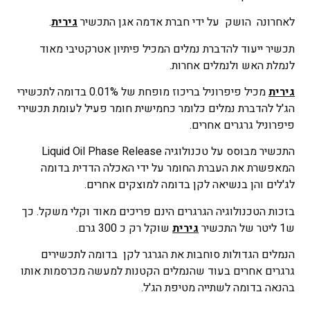
לאחרונה הושק על ידי חברת אדמה אגן התכשיר
גירית
.
תכשיר ייעוד להדברת נמלים המכיל פיתיון אטרקטיבי מאוד
לנמלת האש ולנמלים אחרות.
גירית
מכיל פיפרוניל בריכוז מופחת של 0.01% בדומה לתכשירי
הג'ל להדברת נמלים כלומר כחמישית חומר פעיל לעומת תכשירי
פיפרוניל גרגרים אחרים.
התכשיר מבוסס על טכנולוגיה Liquid Oil Phase Release
המאפשרת את העברת החומר על ידי האכלה הדדית בדומה
לג'לים והן בנשיאה לקן בדומה למוצקים אחרים.
בזכות הטכנולוגיה הגרגרים הינם פריכים מאוד וקלי משקל. כך
ש1 ליטר של התכשיר
גירית
שוקל רק כ 300 גרם.
הנמלים הגדולות סוחבות את הגרגר לקן בדומה לתכשירים
גרגרים אחרים בעוד שהנמלים הקטנות למעשה מכרסמות אותו
בהנאה בדומה לשתייה מטיפת הג'ל.