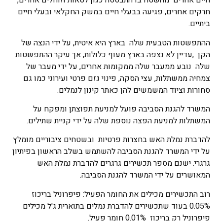
חיים אחרים מהשטח בו התבססה כגון לטאות וזוחלים אחרים,
חרקים אחרים, פגיעה בבעלי חיים במשק החקלאי ובעלי חיים
ביתיים.
ההתפשטות הטבעית שלה בארץ היא איטית, על ידי הנצה של
הקן ,עדיין לא נצפה בארץ מעוף כלולות, אך עיקר ההתפשטות
שלה נובע ממעבר שלה ממקומות אחרים, על ידי מעבר של
צמחיה ממשתלות, עצי הסקה, פינוי גזם פרטי ועירוני כמו גם
סחורות וציוד המשמשים להן כאתר קינון לנמלים.
המשרד להגנת הסביבה פועל למניעת תפוצתן ומפקח על
המשתלות למניעת הפצה נוספת שלה על ידי קניית שתילים.
להדברת נמלת האש בחצרות פרטיות ובשטחים ציבוריים מומלץ
על ידי המשרד להגנת הסביבה להשתמש בשלב הראשון בפיתיון
גרגרי. ישנם מספר תכשירים גרגרים להדברת נמלת האש
המאושרים על ידי המשרד להגנת הסביבה.
רוב התכשירים מכילים את החומר הפעיל: פיפרוניל בריכוז
0.05% בעוד שתכשירים להדברת נמלים בתוארית ג'ל מכילים
פיפרוניל רק בריכוז 0.01% חומר פעיל.