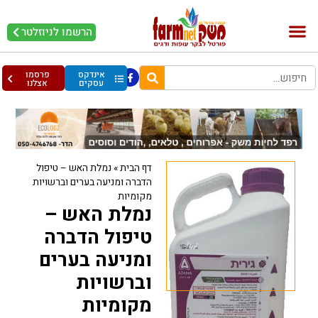
הרשמו לניוזלטר
בקר וחלב
בריאות מהחי
עופות וביצים
אינדקס
פרסמו
עסקים
אצלנו
דף הבית
»
נמלת האש – טיפול
הדברה ומניעה בערים וברשויות
מקומיות
נמלת האש –
טיפול הדברה
ומניעה בערים
וברשויות
מקומיות