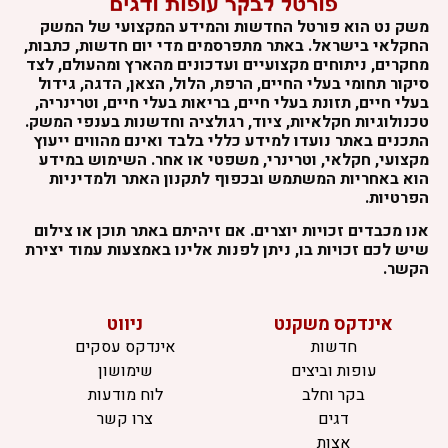
משק נט הוא פורטל החדשות והמידע המקצועי של המשק
החקלאי בישראל. באתר מתפרסמים מדי יום חדשות, כתבות,
מחקרים, ניתוחים מקצועיים ועדכונים מהארץ ומהעולם, לצד
סיקור תחומי בעלי החיים, הרפת, הלול, הצאן, הדגה, גידול
בעלי חיים, תזונת בעלי חיים, בריאות בעלי חיים, וטרינריה,
טכנולוגיות חקלאיות, ציוד, רגולציה וחדשנות בענפי המשק.
התכנים באתר נועדו למידע כללי בלבד ואינם מהווים ייעוץ
מקצועי, חקלאי, וטרינרי, משפטי או אחר. השימוש במידע
הוא באחריות המשתמש ובכפוף לתקנון האתר ולמדיניות
הפרטיות.
אנו מכבדים זכויות יוצרים. אם זיהיתם באתר תוכן או צילום
שיש לכם זכויות בו, ניתן לפנות אלינו באמצעות עמוד יצירת
הקשר.
אינדקס משקנט
ניווט
חדשות
אינדקס עסקים
עופות וביצים
שימושון
בקר וחלב
לוח מודעות
דגים
צרו קשר
אצות