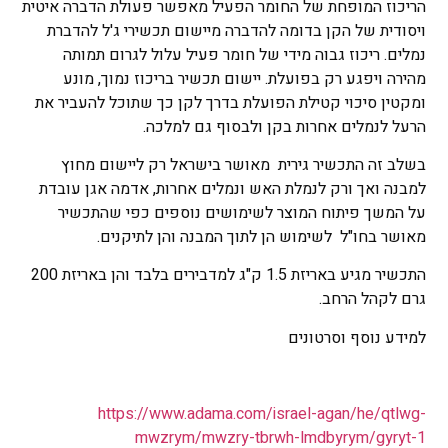
הריכוז המופחת של החומר הפעיל מאפשר פעולת הדברה איטית
ויסודית של הקן בדומה להדברה מיישום תכשירי ג'ל להדברת
נמלים. ריכוז גבוה מידי של חומר פעיל עלול לגרום תמותה
מהירה ויפגע רק בפועלת. יישום תכשיר בריכוז נמוך, מונע
ומקטין סיכוי קטילת הפועלת בדרך לקן כך שתוכל להעביר את
הרעל לנמלים אחרות בקן ולבסוף גם למלכה.
בשלב זה התכשיר גירית מאושר בישראל רק ליישום מחוץ
למבנה ואך ורק לנמלת האש ונמלים אחרות, אדמה אגן עובדת
על המשך פיתוח המוצר לשימושים נוספים כפי שהתכשיר
מאושר בחו"ל לשימוש הן לתוך המבנה והן לתיקנים.
התכשיר מגיע באריזת 1.5 ק"ג למדבירים בלבד והן באריזת 200
גרם לקהל הרחב.
למידע נוסף וסרטונים
https://www.adama.com/israel-agan/he/qtlwg-
mwzrym/mwzry-tbrwh-lmdbyrym/gyryt-1