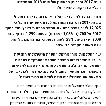
שנת 2017 והרבעון הראשון של שנת 2018 התאפיינו
בעלייה בביקוש למוצרי חלב
תנובת החלב לפרה בישראל היא הגבוהה ביותר בעולם!
בשנת 2017 התנובה הממוצעת לפרה אשר עמדה על כ-
12,025 ליטר לפרה בממוצע. מספר הרפתות בארץ עמד בסוף
2017 על 760 (כ- 1,056 רפתנים), לעומת 1,299 בסוף שנת
2008, ירידה של 23%. לעומת זאת הייצור הממוצע לרפת
עלה באותה תקופה בכ- 58%
שר החקלאות, אורי אריאל: "הפרה הישראלית מחזיקה
בשיא ייחודי בזכות המחקר החקלאי המתקדם במדינת
ישראל. ענף החלב הישראלי, מתאים את עצמו למציאות
המשתנה וכך ממשיך להוביל בעולם. כתוצאה לכך, ישראל
מייצאת את הטכנולוגיה שלה למדינות רבות בעולם"
ענף החלב בישראל עובר בשנים האחרונות שינויים רבים
שחלקם קשורים לתהליכים המתרחשים בארץ, וחלקם קשורים
לשינויים גלובליים בענף החלב. כגון שינויים במחירי מספוא
מיובא ומקומי ובמחירי אבקות החלב, שינויים בשערי החליפין