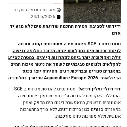
מערכת פורטל משק נט
24/05/2026
ידידותי לסביבה: הסירה החכמה שדוגמת מים ללא מגע יד
אדם
סטודנטים ב-
SCE
פיתחו סירה אוטונומית קטנה וחכמה
לניטור איכות מים בחקלאות ימית. מדובר בחלופה נגישה,
זולה ואקולוגית יותר ביחס לפתרונות קיימים, במטרה לסייע
לחקלאים ולגופים סביבתיים לשפר את ניטור איכות המים
במאגרים סגורים ובבריכות דגים. הפיתוח יוצג בכנס
הבינלאומי
Aquaculture Europe 2026
שייערך בסלובניה
דור רוזלי ואלין דניאל
, סטודנטים להנדסת מכונות ב-SCE
המכללה האקדמית להנדסה ע"ש סמי שמעון פיתחו סירה
אוטונומית חדשנית, המאפשרת דיגום מים מדויק ואמין
במאגרים סגורים כגון בריכות דגים, ללא צורך בהתערבות
אנושית וללא מערכות ניווט מורכבות.