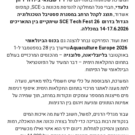
המערכת שפותחה בהנחייתם של
ד"ר שבתאי בילו וד"ר חן
גלעדי
, חברי סגל המחלקה להנדסת מכונות ב-SCE, קמפוס
אשדוד,
תוצג לקהל הרחב במסגרת פסטיבל הטכנולוגיה
הגדול בדרום
SCE Tech Fest 26
שיתקיים בין התאריכים
14-17.6.2026 במכללה.
זאת ועוד: הפרויקט נבחר להצגה גם
בכנס הבינלאומי
Aquaculture Europe 2026
שייערך בין 28 בספטמבר ל-1
באוקטובר
בליובליאנה, סלובניה
– מהכנסים המרכזיים בעולם
בתחום החקלאות הימית – דבר המעיד על הפוטנציאל
הבינלאומי של הפיתוח.
המערכת, המבוססת על כלי שיט חשמלי בלתי מאויש, נועדה
לתת מענה לאתגר מרכזי בתחום החקלאות הימית: איסוף דגימות
מים מייצגות ממספר עומקים ונקודות במרחב, תוך שמירה על
אמינות הנתונים ומניעת זיהום בין הדגימות.
עבור מגדלי הדגים, למשל, חשוב לדעת מה איכות המים
בנקודות רבות בבריכה כדי לנהל בצורה נכונה את ההאכלה, רמות
החמצן והסיכון למחלות. דיגום ידני הוא איטי ואילו מכשירים