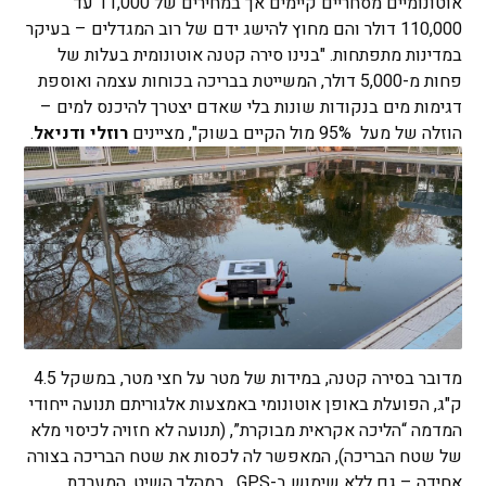
אוטונומיים מסחריים קיימים אך במחירים של 11,000 עד
110,000 דולר והם מחוץ להישג ידם של רוב המגדלים – בעיקר
במדינות מתפתחות. "בנינו סירה קטנה אוטונומית בעלות של
פחות מ-5,000 דולר, המשייטת בבריכה בכוחות עצמה ואוספת
דגימות מים בנקודות שונות בלי שאדם יצטרך להיכנס למים –
הוזלה של מעל 95% מול הקיים בשוק", מציינים
רוזלי ודניאל
.
מדובר בסירה קטנה, במידות של מטר על חצי מטר, במשקל 4.5
ק"ג, הפועלת באופן אוטונומי באמצעות אלגוריתם תנועה ייחודי
המדמה “הליכה אקראית מבוקרת”, (תנועה לא חזויה לכיסוי מלא
של שטח הבריכה), המאפשר לה לכסות את שטח הבריכה בצורה
אחידה – גם ללא שימוש ב-GPS. במהלך השיט, המערכת