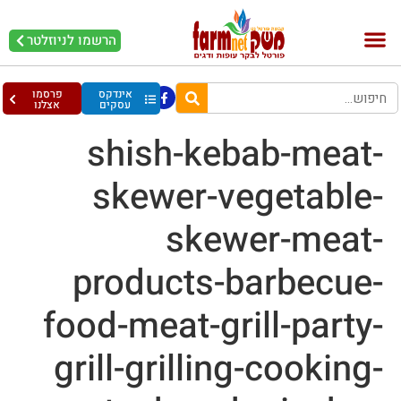
הרשמו לניוזלטר
בקר וחלב
בריאות מהחי
עופות וביצים
אינדקס
פרסמו
עסקים
אצלנו
shish-kebab-meat-
skewer-vegetable-
skewer-meat-
products-barbecue-
food-meat-grill-party-
grill-grilling-cooking-