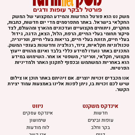
משק נט הוא פורטל החדשות והמידע המקצועי של המשק
החקלאי בישראל. באתר מתפרסמים מדי יום חדשות, כתבות,
מחקרים, ניתוחים מקצועיים ועדכונים מהארץ ומהעולם, לצד
סיקור תחומי בעלי החיים, הרפת, הלול, הצאן, הדגה, גידול
בעלי חיים, תזונת בעלי חיים, בריאות בעלי חיים, וטרינריה,
טכנולוגיות חקלאיות, ציוד, רגולציה וחדשנות בענפי המשק.
התכנים באתר נועדו למידע כללי בלבד ואינם מהווים ייעוץ
מקצועי, חקלאי, וטרינרי, משפטי או אחר. השימוש במידע
הוא באחריות המשתמש ובכפוף לתקנון האתר ולמדיניות
הפרטיות.
אנו מכבדים זכויות יוצרים. אם זיהיתם באתר תוכן או צילום
שיש לכם זכויות בו, ניתן לפנות אלינו באמצעות עמוד יצירת
הקשר.
אינדקס משקנט
ניווט
חדשות
אינדקס עסקים
עופות וביצים
שימושון
בקר וחלב
לוח מודעות
דגים
צרו קשר