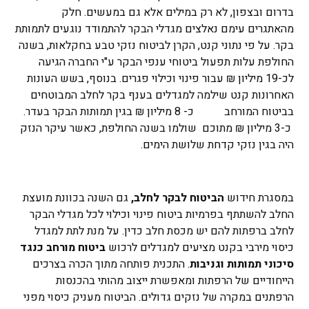
בדרום ובצפון, לא רק במילים אלא גם במעשים. חלק
מהאתגרים עימם נאלצים מגדלי הבקר להתמודד נוגעים לתמותת
בקר. על פי נתוני קנט, הקרן לביטוח נזקי טבע בחקלאות, בשנה
החולפת עלות תפעול ביטוחי ענפי הבקר ע"י החברה הגיעה
לכ-19 מיליון ₪ עבור פינוי וכילוי פגרים. בנוסף, בשש העונות
האחרונות קנט שילמה למגדלים בענף בקר לחלב המבוטחים
בביטוח המורחב כ- 8 מיליון ₪ בגין תמותות הבקר בעדר.
כ-3 מיליון ₪ מתוכם שולמו בשנה החולפת, כאשר עיקר הנזק
היה בגין נזקי קדחת שלושת הימים.
במסגרת חידוש
הביטוח לבקר לחלב,
גם השנה בכוונת מועצת
החלב להשתתף בפרמיות ביטוח פינוי וכילוי לכל מגדלי הבקר
לחלב ברפתות להם יש מכסת חלב כדין. על מנת לתת למגדל
כיסוי מירבי בקנט מציעים למגדלים לרכוש
ביטוח מורחב כנגד
סיכוני תמותות וגניבות
. התכנית פותחה מתוך הכרה בצרכים
הייחודיים של הרפתות ומאפשרת ייצוב מהותי בהכנסות
הרפתנים במקרה של נזקים גדולים. הביטוח מעניק כיסוי מפני