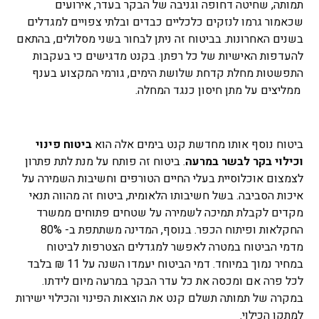
תמותה, שחיטה דחופה וגניבה של הבקר בעדר, אירועים
שכאמור גרמו לנזקים כלכליים כבדים ובלתי צפויים למגדלים
בשנים האחרונות. בביטוח זה ניתן לבחור בשני מסלולים, בהתאם
להעדפות האישיות של כל רפתן. בקנט מדגישים כי בעקבות
התפשטות מחלת קדחת שלושת הימים, גורמי המקצוע בענף
ממליצים על מתן חיסון כנגד המחלה.
ביטוח נוסף אותו מחדשת קנט בימים אלה הוא
ביטוח פינוי
וכילוי
בקר לבשר במרעה
. ביטוח זה פותח על מנת לתת פתרון
לצמצום אוכלוסיית בעלי החיים הטורפים וחשיבות השמירה על
איכות הסביבה. בשל חשיבותו הלאומית, ביטוח זה מהווה תנאי
מקדים לקבלת תמיכה לשמירה על שטחים פתוחים ממשרד
החקלאות ופיתוח הכפר. בנוסף, המדינה משתתפת ב- 80%
מדמי הביטוח במטרה לאפשר למגדלים הצטרפות לביטוח
במחיר נמוך במיוחד. דמי הביטוח יעמדו השנה על 11 ₪ בלבד
לכל פרה אם ומכסה את כל עדר הבקר במרעה מיום לידתו.
במקרה של תמותה תשלם קנט את הוצאות הפינוי והכילוי ישירות
למתקן הכילוי.