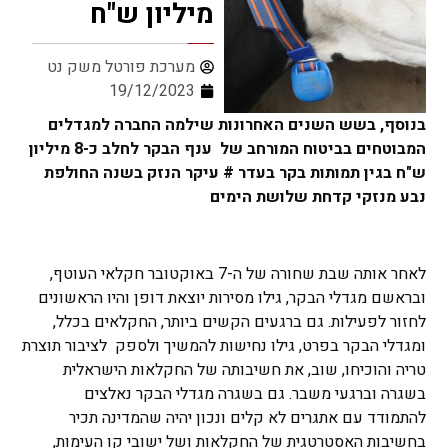
מיליון ש"ח
מערכת פורטל משק נט
19/12/2023
בנוסף, בשש השנים האחרונות שילמה החברה למגדלים
המבוטחים בביטוח המורחב של ענף הבקר לחלב כ-8 מיליון
ש"ח בגין תמותות בקר בעדר # עיקר הנזק בשנה החולפת
נבע מנזקי קדחת שלושת הימים
לאחר אותה שבת שחורה של ה-7 באוקטובר חקלאי העוטף,
ובראשם מגדלי הבקר, גילו מסירות יוצאת דופן והיו הראשונים
לחזור לפעילות. גם ברגעים הקשים ביותר, החקלאים בכלל,
ומגדלי הבקר בפרט, גילו נחישות להמשיך ולספק לציבור תוצרת
טריה והוכיחו, שוב, את חשיבותה של החקלאות הישראלית
בשגרה וברגעי משבר. גם בשגרה מגדלי הבקר נאלצים
להתמודד עם אתגרים לא קלים ונכון יהיה שהמדינה תכיר
בחשיבות האסטרטגית של החקלאות ושל ישובי קו העימות,