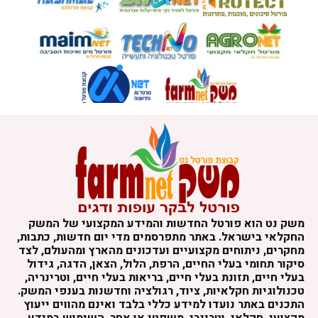
משק נט הוא פורטל החדשות והמידע המקצועי של המשק
החקלאי בישראל. באתר מתפרסמים מדי יום חדשות, כתבות,
מחקרים, ניתוחים מקצועיים ועדכונים מהארץ ומהעולם, לצד
סיקור תחומי בעלי החיים, הרפת, הלול, הצאן, הדגה, גידול
בעלי חיים, תזונת בעלי חיים, בריאות בעלי חיים, וטרינריה,
טכנולוגיות חקלאיות, ציוד, רגולציה וחדשנות בענפי המשק.
התכנים באתר נועדו למידע כללי בלבד ואינם מהווים ייעוץ
מקצועי, חקלאי, וטרינרי, משפטי או אחר. השימוש במידע