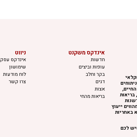
אינדקס משקנט
ניווט
חדשות
אינדקס עסקי
עופות וביצים
שימושון
בקר וחלב
לוח מודעות
קלאי
דגים
צרו קשר
יתוחים
החיים,
אצות
 בריאות
בריאות מהחי
דשנות
ווים ייעוץ
א באחריות
שיש לכם