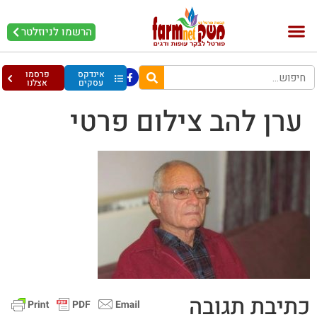
הרשמו לניוזלטר
בקר וחלב
בריאות מהחי
עופות וביצים
אינדקס
פרסמו
עסקים
אצלנו
ערן להב צילום פרטי
כתיבת תגובה