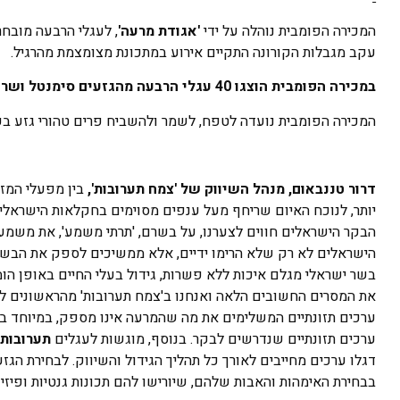
המכירה הפומבית נוהלה על ידי
'אגודת מרעה'
, לעגלי הרבעה מובחר
עקב מגבלות הקורונה התקיים אירוע במתכונת מצומצמת מהרגיל.
במכירה הפומבית הוצגו 40 עגלי הרבעה מהגזעים סימנטל ושרולה שטופחו בחוות הבקר רמת מגשימים, מבוא חמה, יונתן, קשת ומשק שניידר.
המכירה הפומבית נועדה לטפח, לשמר ולהשביח פרים טהורי גזע בע
דרור טננבאום, מנהל השיווק של 'צמח תערובות',
בין מפעלי המזו
יותר, לנוכח האיום שריחף מעל ענפים מסוימים בחקלאות הישראלית
הבקר הישראלים חווים לצערנו, על בשרם, 'תרתי משמע', את משמע
הישראלים לא רק שלא הרימו ידיים, אלא ממשיכים לספק את הבשר ה
בשר ישראלי מגלם איכות ללא פשרות, גידול בעלי החיים באופן הומני
את המסרים החשובים הלאה ואנחנו ב'צמח תערובות' מהראשונים לתמ
ערכים תזונתיים המשלימים את מה שהמרעה אינו מספק, במיוחד בעו
ערכים תזונתיים שנדרשים לבקר. בנוסף, מוגשות לעגלים
תערובות 
דגלו ערכים מחייבים לאורך כל תהליך הגידול והשיווק. לבחירת הג
בבחירת האימהות והאבות שלהם, שיורישו להם תכונות גנטיות ופיזי