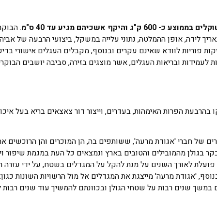
. הבוק
ריך לידה, אופן ההמלטה, נתוני עלייה במשקל, ביצועי הרבעה של אביהם
ת פוריות לוודא שאינם עקרים ובנוסף, מקבלים העגלים אישורי בדיקות
לעמידות ובריאות העגלים, אשר מוצגים בזירה, סביבה יושבים הבוקרים
הרבעת הפרות האימהות, בעדרים, וייצור דור צאצאים בריא בעל איכויו
ם של חברי 'אגודת מרעה', ששותפים בה, הן המוכרים והן הרוכשים את
בקר בגולן מהמובילים והטובים בארץ ונמצאים כל העת במגמת שיפור ויי
 פועלת לאורך השנים על מנת להקל על המגדלים בשטח, על ידי עזרה הד
וסף, 'אגודת מרעה' מייצגת את המגדלים אל מול הרשויות השונות כגון:
ם במשך שנים רבות על שטחי הגולן ובכוונתם להמשיך עוד שנים רבות 