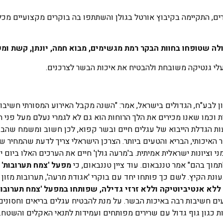
ים, התקיימה בקיבוץ אורטל בגולן והשתתפו בה בוקרים מקצועיים מכל
לי גנטיקה משובחת ולהבטיח את איכות הבשר לצרכנים.
ן לבע"ח, הגדולים בישראל, אמר: "השנה מקבל האירוע המסורתי חשיבו
 וכמו שאנו מכירים את הלך הרוחות הוא גם לא לגמרי נעלם מעל פני 
ות הגדלת הייבוא של עגלים חיים ובשר קפוא, לכן חשוב ומשמח שהבו
איכותי, הבריא והטעים ביותר. הצרכן הישראלי צריך לדעת שהמחיר שב
 וציונות ישראלית אמיתית. ב'מרעה גולן' חיים את הערכים האלו ביום י
וך בהם" אמר טננבאום. עוד ציין טננבאום, כי
מפעל 'צמח תערובות'
מ
נת הקיץ. לשם כך פותחו יחד עם בוקרי 'אגודת מרעה', תערובות מזון 
ללא אנטיביוטיקה וללא זרזי גדילה, שפותחו במפעל 'צמח תערובות
זעים חשיבות רבה באיכות הבשר. על מנת להבטיח עגלים בריאים וחסוני
ות כגון גוף גדול עם שרירים מפותחים ועמידות לתנאי האקלים והשטח.