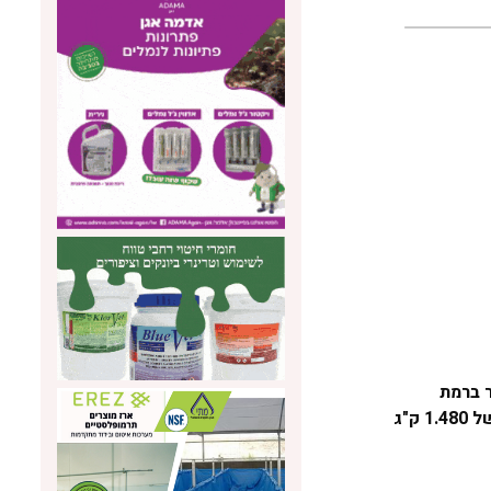
לים (!) לחוות הבקר ברמת
מגשימים. העגל מגזע סימנטל, בן 16 חודשים השוקל כעת 615 ק"ג (ויגיע למשקל של 1 טון) בעל תכונות פוריות ועלייה במשקל של 1.480 ק"ג