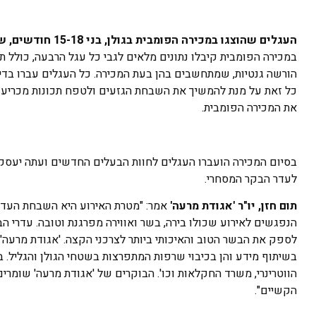
העגלים שהוצגו במכירה הפומבית בגולן, בני 15-18 חודשים, שוקלים בממוצע כ- 600 ק"ג והיקף אשכיהם מגיע עד 40 ס"מ
במכירה הפומבית קיבלו נתונים מלאים לגבי כל עגל הרבעה, כולל תא
הורשה גנטיות, שמתחשבים בהן בעת המכירה. כל העגלים עברו בדיקו
כל זאת על מנת להמשיך את השבחת הגזעים ולטפח תכונות מכריעות 
את המכירה הפומבית.
בסיום המכירה הועברו העגלים לחוות הבעלים החדשים ועתה יעסקו ב
לעדר הבקר המסחרי.
תום חזן, יו"ר 'אגודת מרעה'
אמר: "מטרת האירוע היא השבחת העדרי
הנפגשים לאירוע שכולו בירה, בשר ואווירה מפרגנת וטובה. עדרי ה
לספק את הבשר הטוב והאיכותי ביותר לצרכני הקצה. 'אגודת מרעה'
בשיתוף מידע והן בכיבוי שרפות המתפרצות בשטחי הגולן והגליל. בנ
הווטרינרי, משרד החקלאות וכו'. הבוקרים של 'אגודת מרעה' שומרי
הקשיים".