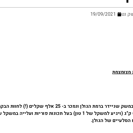
ק נט
19/09/2021
 מצומצמת
עגל ההרבעה היקר ביותר, מספר 378, במכירה הפומבית, טופח במשק שניידר ברמת הגולן ונמכר ב- 25 אלף שק
ח הסלעיים של הגולן.