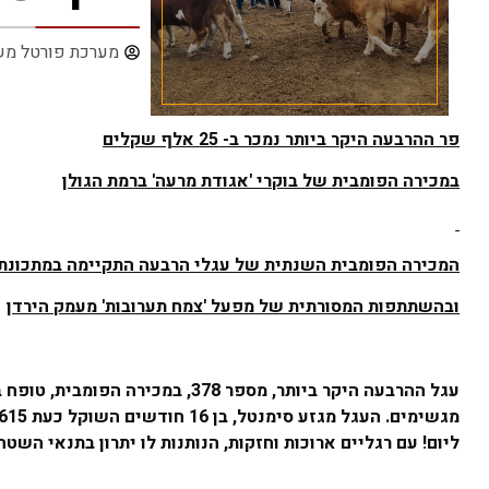
מערכת פורטל מש
פר ההרבעה היקר ביותר נמכר ב- 25 אלף שקלים
במכירה הפומבית של בוקרי 'אגודת מרעה' ברמת הגולן
המכירה הפומבית השנתית של עגלי הרבעה התקיימה במתכונת
ובהשתתפות המסורתית של מפעל 'צמח תערובות' מעמק הירדן
ליום! עם רגליים ארוכות וחזקות, הנותנות לו יתרון בתנאי השט