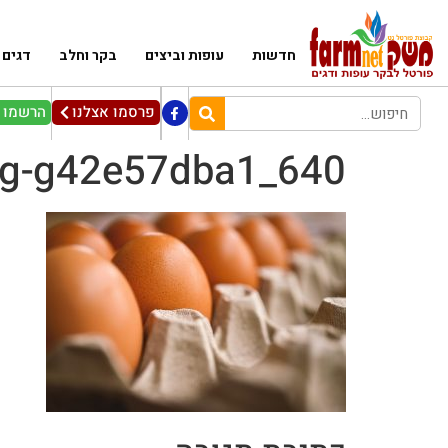
חדשות
עופות וביצים
בקר וחלב
דגים
פרסמו אצלנו
הרשמו ל
g-g42e57dba1_640