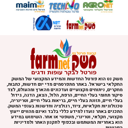
משק נט הוא פורטל החדשות והמידע המקצועי של המשק
החקלאי בישראל. באתר מתפרסמים מדי יום חדשות, כתבות,
מחקרים, ניתוחים מקצועיים ועדכונים מהארץ ומהעולם, לצד
סיקור תחומי בעלי החיים, הרפת, הלול, הצאן, הדגה, גידול
בעלי חיים, תזונת בעלי חיים, בריאות בעלי חיים, וטרינריה,
טכנולוגיות חקלאיות, ציוד, רגולציה וחדשנות בענפי המשק.
התכנים באתר נועדו למידע כללי בלבד ואינם מהווים ייעוץ
מקצועי, חקלאי, וטרינרי, משפטי או אחר. השימוש במידע
הוא באחריות המשתמש ובכפוף לתקנון האתר ולמדיניות
הפרטיות.