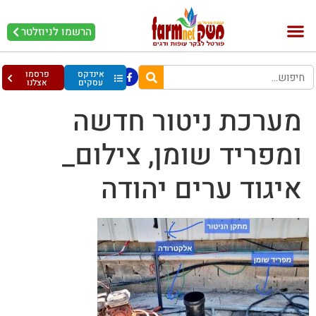
הרשמו לניוזלטר
בקר וחלב
בריאות מהחי
עופות וביצים
אינדקס
פרסמו
עסקים
אצלנו
מערכת ניטור חדשה
ומפריד שומן, צילום_
איגוד ערים יהודה