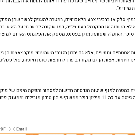
אות חיוביות של ניסויים שערכנו עודדו אותנו למתוח את הגבולות ולנ
מיידית".
מיץ סלק או ברכיבי צבע מלאכותיים, במטרה להעניק לבשר שהן מפיק
הוא לא משתנה או מתקרמל בעת צלייה, כמו שקורה לבשר חי על האש. בכ
וכר. האונז'ה שפותח, מוגן בפטנט, מספק את הפיגמנט האדום למוצרי
 אסטתיים וחושיים, אלא גם יתרון תזונתי משמעותי. מיקרו-אצות הן גיד
א של חומצות אמינו חיוניות. אצות הן גם מקור רב ערך לחומצות שומן חיוניות, פוליפנולי
 ימית וביוטכנולוגיה במטרה למנף שיטות הנדסיות חדשות למסחור והפקת מינים של מי
ערך תזונתי גבוה, שיכולים להתאים למוצרי תזונה וקוסמטיקה. ימוז'ה גייסה עד כה 11 מיליון דולר ממשקיעי הון סיכון מובילים