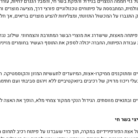
גזי חממה הנוצרים בגידול והפקת בשר חי, והסבל הנגרם לחיות, עוררו
למית, המתבססת על פיתוחים טכנולוגיים פורצי דרך, מציעה מוצרים ו
התגברו על המכשול התזונתי, ומצליחות להציע מוצרים בריאים, אך חל
יתחה מאצות, שישדרג את מוצרי הבשר המתורבת והצמחוני. שילוב נגז
 מזינים, ועם השלמת עבודת הפיתוח, החברה יכולה לספק את התוסף העשיר בחומרים מזי
ים ומתוקננים ממיקרו-אצות, המיועדים לתעשיות המזון והקוסמטיקה. ה
לי ריכוז מדויק של רכיבים ביואקטיביים ללא זיהום סביבתי ועם חתימה
ים ובתנאים מווסתים. הגידול הנקי ממקור צמחי מלא, הופך את האצה 
צי בשר חי
מנהל הטכנולוגי (CTO) בימוג'ה: "הגענו אל אצת הפורפירידיום במקרה, תוך כדי שעבדנו על פיתוח רכיב 