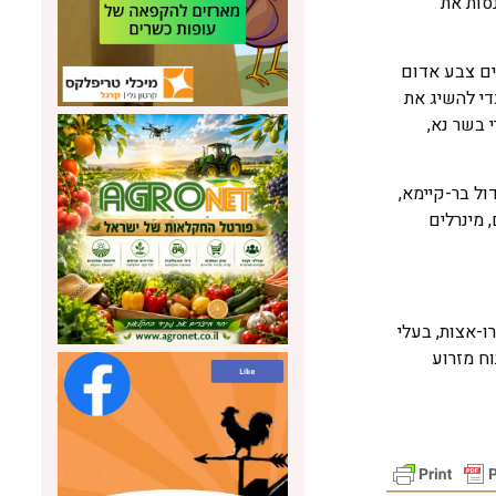
סות את
ים צבע אדום
די להשיג את
 בשר נא,
ול בר-קיימא,
ם, מינרלים
קרו-אצות, בעלי
 וממענק פיתוח מזרוע