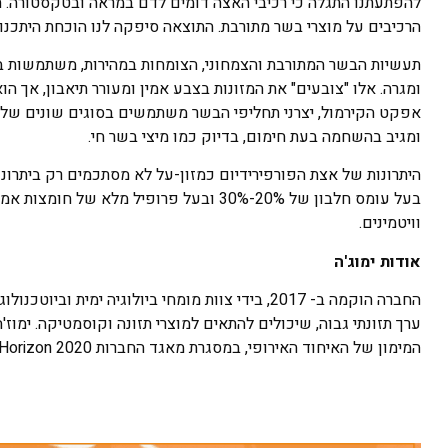
להפתעתנו התגלה כי רכיבי האצה דומים לדם במראה ובטקסטורה. תוצ
הרכיבים על מוצרי בשר מתורבת. התוצאה סיפקה לנו הוכחת היתכנות 
תעשיות הבשר המתורבת והצמחוני, הצומחות במהירות, משתמשות ב
ומגרה. אלו "צובעים" את המזונות בצבע אמין ומעורר תיאבון, אך 
אפקט הקירמול, יצרני תחליפי הבשר משתמשים בסוגים שונים של ס
ומגיב בהשחמה בעת חימום, בדיוק כמו מיצי בשר חי.
היתרונות של אצת הפורפירידיום כמזון-על לא מסתכמים רק ביתרונות
בעל עומס חלבון של 20%-30% ובעל פרופיל מל
וויטמינים.
אודות ימוג'ה
החברה הוקמה ב- 2017, בידי צוות מומחי ביולוגיה
המימון של האיחוד האירופי, במסגרת מאגד החברות Horizon 2020.