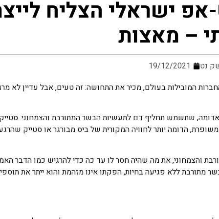
אפ ישראלי הצליח לייצר
י – מאצות
ק נט
19/12/2021
חברות המובילות בעולם, מכיר את התחושה: זה טעים, אבל עדיין לא מר
דומה, שתשמש תחליף דם לתעשיות הבשר המתורבת והצמחוני. סטייקי
ה משופרת, הדומה יותר לחוויה המקורית של ביס מבורגר או סטייק שהרגע 
המתורבת והצמחוני, את מה שהיה חסר לו עד כה כדי להרגיש כמו הדבר האמ
ר מתורבת ללא פגיעה בחיות, הפקתו אינו מזהמת והוא ייתר את תוספי