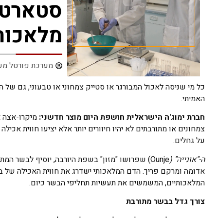
סטארט-
מלאכות
מערכת פורטל מש
כל מי שניסה לאכול המבורגר או סטייק צמחוני או טבעוני, גם של ה
האמיתי.
חברת ימוג'ה הישראלית חושפת היום מוצר חדשני:
מיקרו-אצה א
צמחונים או מתורבתים לא יהיו חיוורים יותר אלא יציעו חווית אכיל
על גחלים.
ה-"אונייה" (
Ounje) שפרושו "מזון" בשפת היורבה, יוסיף לבשר 
אדומה ומרקם פריך. הדם המלאכותי ישדרג את חווית האכילה של בש
המלאכותיים, המשמשים את תעשיות תחליפי הבשר כיום.
צורך גדל בבשר מתורבת