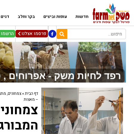
חדשות
עופות וביצים
בקר וחלב
דגים
פרסמו אצלנו
הרשמו ל
דף הבית
»
צמחונים, מתג
– מאצות
צמחונים
המבורג