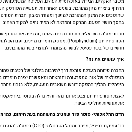
משבר האקלים, הגידול באוכלוסיית העולם, הפליטה המשמעותית של 
הדחוף ביצירת מזון מתורבת. בשנים האחרונות, תעשיית הפודטק העו
שהופכים את המזון המתורבת למושך ומעורר תאבון. חברות הפודטק 
בחסך חושי. הטעם, המרקם והמראה לא תמיד זהים למקור האהוב.
חברת ימוג'ה הישראלית מתמודדת עם האתגר, ומציעה את התוסף שפ
הפורפירידיום (Porphyridium), מספק חומרים
חושיים של בשר עסיסי, לבשר מהצומח ולמוצרי בשר מתורבתים.
איך עושים את זה?
החברה פיתחה מערכת פורצת דרך לתירבות ביולוגי של רכיבים טהור
מניפולציה של אור, טמפרטורה וחומציות ומאפשרת יצירת חומרים בע
מינימלית. תהליך ההפקה דורש משאבים מועטים, ללא בזבוז מיותר.
לאצת הפורפירידיום צבע אדום כהה, והיא גדלה בפוטו-ביוריאקטור
את תעשיות תחליפי הבשר.
הדם המלאכותי- סופר פוד שמגיב בהשחמה בעת חימום, כמו מי
דר' עמיקם בר-גיל, מייסד ו