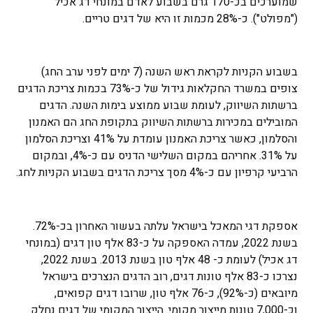
שמוערכים בכ-170 גרם בשבוע לאדם במונחי דג אכיל
("מפולט"). כ-28% מכמות זו היא של דגים טריים.
בשבוע הקניות לקראת ראש השנה (7 ימים לפני ערב החג)
צופים במשרד החקלאות גידול של כ-73% בכמות צריכת הדגים
ברשתות השיווק, לעומת שבוע ממוצע בימות השנה. הדגים
המובילים במכירות ברשתות השיווק בתקופת החג הם האמנון
והסלמון, כאשר צריכת האמנון עומדת על 41% וצריכת הסלמון
על 31%. אחריהם במקום השלישי הדניס עם כ-4%, ובמקום
הרביעי קרפיון עם כ-4% מסך צריכת הדגים בשבוע הקניות לחג.
אספקת דגי המאכל בישראל עלתה בעשור האחרון בכ-72%.
בשנת 2022, עמדה האספקה על כ-83 אלף טון דגים (במונחי
דג אכיל) לעומת כ- 48 אלף טון בשנת 2013. בשנת 2022,
נצרכו כ-83 אלף טונות דגים, רוב הדגים הנצרכים בישראל
מיובאים (כ-92%), כ-76 אלף טון, שרובו דגים קפואים,
וכ-7,000 טונות מייצור מקומי. הייצור המקומי של דגים נחלק