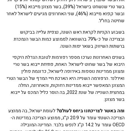
בשר טרי שנשחט בישראל (39%), בשר מצונן מייבוא (15%)
ובשר קפוא מייבוא (46%), שני האחרונים מגיעים לישראל לאחר
שחיטה בחו"ל.
בשבוע הקניות לקראת ראש השנה, נצפית עלייה בביקוש
ובצריכה של כ-79% בהשוואה לממוצע כמות הבשר הנמכרת
ברשתות השיווק בשאר ימות השנה.
בשנים האחרונות נערכו מספר רפורמות לטובת הגדלת היקפי
היבוא של בשר שחוט לישראל. האחת, פתיחת ייבוא בשר טרי
ומצונן ממדינות נוספות באירופה לישראל, כדוגמת פולין
ואירלנד. הרפורמה השנייה היא הארכת חיי המדף של הבשר הטרי
המצונן המאפשר ייבוא ממדינות רחוקות, והאחרונה, החלה
במחצית השנייה של שנת 2022, בה הוסר כליל המכס על ייבוא
בשר מצונן.
ומה באשר לצריכתנו ביחס לעולם?
לעומת ישראל, בה ממוצע
הצריכה השנתי עומד על 20.9 ק"ג, ממוצע הצריכה במדינות ה-
OECD עומד על 14.2 ק"ג לנפש בלבד. המדינה המובילה