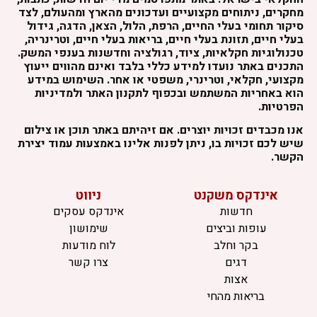
מחקרים, ניתוחים מקצועיים ועדכונים מהארץ ומהעולם, לצד
סיקור תחומי בעלי החיים, הרפת, הלול, הצאן, הדגה, גידול
בעלי חיים, תזונת בעלי חיים, בריאות בעלי חיים, וטרינריה,
טכנולוגיות חקלאיות, ציוד, רגולציה וחדשנות בענפי המשק.
התכנים באתר נועדו למידע כללי בלבד ואינם מהווים ייעוץ
מקצועי, חקלאי, וטרינרי, משפטי או אחר. השימוש במידע
הוא באחריות המשתמש ובכפוף לתקנון האתר ולמדיניות
הפרטיות.
אנו מכבדים זכויות יוצרים. אם זיהיתם באתר תוכן או צילום
שיש לכם זכויות בו, ניתן לפנות אלינו באמצעות עמוד יצירת
הקשר.
אינדקס משקנט
ניווט
חדשות
אינדקס עסקים
עופות וביצים
שימושון
בקר וחלב
לוח מודעות
דגים
צרו קשר
אצות
בריאות מהחי