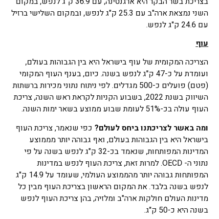
בצריכת בשר הבקר היא ארגנטינה, עם 36.9 ק"ג לנפש, במקום
השני נמצאת ארה"ב עם 25.3 ק"ג לנפש, ובמקום השלישי ברזיל
עם 24.6 ק"ג לנפש.
עוף
הצריכה המקומית של עוף בישראל היא בין הגבוהות בעולם,
ועומדת על כ-47 ק"ג לנפש בשנה. כיום, בענף העוף המקומי
(פטם) פועלים כ-500 מגדלים. לפי ניתוח נתוני מכירות ברשתות
השיווק בשנת 2022, בשבוע הקניות לקראת ראש השנה, צריכת
העוף עולה בכ-51% לעומת שבוע ממוצע בשאר ימות השנה.
ומה באשר לצריכתנו ביחס לעולם?
כפי שנאמר, צריכת העוף
בישראל היא בין הגבוהות בעולם, ואף גבוהה יותר מממוצע
המדינות המפותחות, שנאמד בכ-32 ק"ג לנפש בשנה על פי
נתוני ה- OECD. למרות זאת, צריכת העוף לנפש במדינות
המפותחות גבוהה יותר מהממוצע העולמי, שעומד על 14.9 ק"ג
לנפש בשנה בלבד. את המקום הראשון בצריכת העוף מבין כל
מדינות העולם חולקות ארה"ב ומלזיה, בהן צריכת העוף לנפש
בשנה היא כ-50 ק"ג.