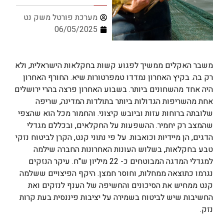
מערכת פורטל משק נט
06/05/2025
משבר האקלים ממשיך לפגוע קשות בחקלאות הישראלית, ולא
רק בה. בקיץ האחרון נמדדו טמפרטורות שיא. החורף האחרון
היה אחד מהשחונים ביותר. בשבוע האחרון פרצה בהרי ירושלים
אחת מהשריפות הגדולות ביותר בתולדות המדינה, שריפה
שלובתה ברוחות עזות וביובש קיצוני. והחמור מכל הוא שהצפי
שהמצב רק יחמיר. ההשפעות על החקלאים, ובכללם מגדלי
הדגים, הן מיידיות וכואבות. על פי נתוני קנט, הקרן לביטוח נזקי
טבע בחקלאות, בשלוש העונות האחרונות החברה שילמה
למגדלי המדגה המבוטחים כ- 22 מיליון ש"ח. עיקר הנזקים
נגרמו כתוצאה ממחלות, וחוסר חמצן. היקף הפיצויים ששלמה
קנט ממחיש את הסיכונים והחשיפה של הענף לנזקים ואת
החשיבות שיש לביטוח בשמירה על יציבות פיננסית בעת קרות
נזק.