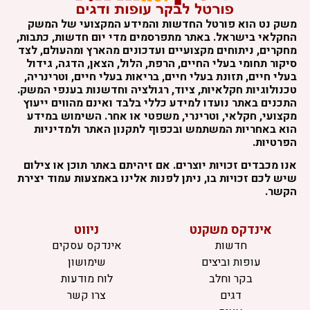
משק נט הוא פורטל החדשות והמידע המקצועי של המשק
החקלאי בישראל. באתר מתפרסמים מדי יום חדשות, כתבות,
מחקרים, ניתוחים מקצועיים ועדכונים מהארץ ומהעולם, לצד
סיקור תחומי בעלי החיים, הרפת, הלול, הצאן, הדגה, גידול
בעלי חיים, תזונת בעלי חיים, בריאות בעלי חיים, וטרינריה,
טכנולוגיות חקלאיות, ציוד, רגולציה וחדשנות בענפי המשק.
התכנים באתר נועדו למידע כללי בלבד ואינם מהווים ייעוץ
מקצועי, חקלאי, וטרינרי, משפטי או אחר. השימוש במידע
הוא באחריות המשתמש ובכפוף לתקנון האתר ולמדיניות
הפרטיות.
אנו מכבדים זכויות יוצרים. אם זיהיתם באתר תוכן או צילום
שיש לכם זכויות בו, ניתן לפנות אלינו באמצעות עמוד יצירת
הקשר.
אינדקס משקנט
ניווט
חדשות
אינדקס עסקים
עופות וביצים
שימושון
בקר וחלב
לוח מודעות
דגים
צרו קשר