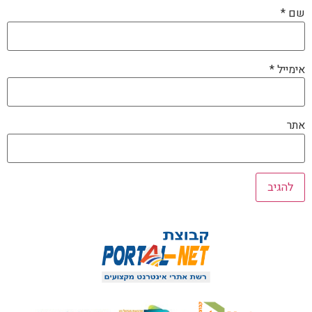
שם
*
אימייל
*
אתר