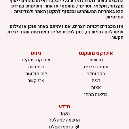
התכנים באתר נועדו למידע כללי בלבד ואינם מהווים ייעוץ
מקצועי, חקלאי, וטרינרי, משפטי או אחר. השימוש במידע
הוא באחריות המשתמש ובכפוף לתקנון האתר ולמדיניות
הפרטיות.
אנו מכבדים זכויות יוצרים. אם זיהיתם באתר תוכן או צילום
שיש לכם זכויות בו, ניתן לפנות אלינו באמצעות עמוד יצירת
הקשר.
אינדקס משקנט
ניווט
חדשות
אינדקס עסקים
עופות וביצים
שימושון
בקר וחלב
לוח מודעות
דגים
צרו קשר
אצות
בריאות מהחי
מידע
תקנון
הרשמה לניוזלטר
פרסמו אצלנו