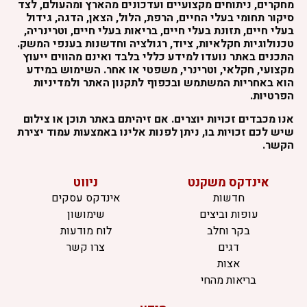
מחקרים, ניתוחים מקצועיים ועדכונים מהארץ ומהעולם, לצד
סיקור תחומי בעלי החיים, הרפת, הלול, הצאן, הדגה, גידול
בעלי חיים, תזונת בעלי חיים, בריאות בעלי חיים, וטרינריה,
טכנולוגיות חקלאיות, ציוד, רגולציה וחדשנות בענפי המשק.
התכנים באתר נועדו למידע כללי בלבד ואינם מהווים ייעוץ
מקצועי, חקלאי, וטרינרי, משפטי או אחר. השימוש במידע
הוא באחריות המשתמש ובכפוף לתקנון האתר ולמדיניות
הפרטיות.
אנו מכבדים זכויות יוצרים. אם זיהיתם באתר תוכן או צילום
שיש לכם זכויות בו, ניתן לפנות אלינו באמצעות עמוד יצירת
הקשר.
אינדקס משקנט
ניווט
חדשות
אינדקס עסקים
עופות וביצים
שימושון
בקר וחלב
לוח מודעות
דגים
צרו קשר
אצות
בריאות מהחי