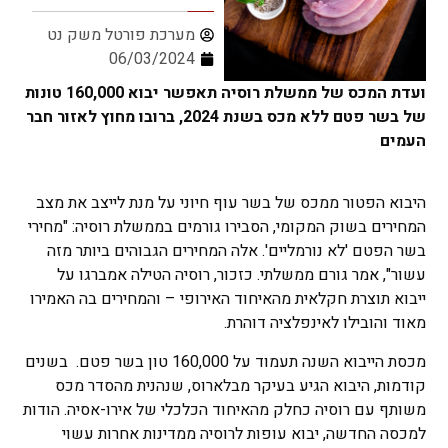
מערכת פורטל משק נט
06/03/2024
ועדת המכס של ממשלת רוסיה תאפשר יבוא 160,000 טונות
של בשר פטם ללא מכס בשנת 2024, ברובו מחוץ לאזור חבר
העמים
היבוא הפטור ממכס של בשר עוף חיוני על מנת לייצב את מצב
המחירים בשוק המקומי, הסבירו גורמים בממשלת רוסיה: "מחירי
בשר הפטם 'לא נורמליים'. אלה המחירים הגבוהים ביותר מזה
עשור", אמר גורם ממשלתי. כזכור, רוסיה הטילה אמברגו על
ייבוא תוצרת חקלאית מהאיחוד האירופי – והמחירים בה האמירו
מאוד והובילו לאינפלציה דוהרת.
מכסת הייבוא השנה תעמוד על 160,000 טון בשר פטם. בשנים
קודמות, היבוא הגיע בעיקר מבלארוס, שנהנית מהסדר מכס
משותף עם רוסיה כחלק מהאיחוד הכלכלי של אירו-אסיה. הודות
למכסה החדשה, יבוא עופות לרוסיה ממדינות אחרות עשוי