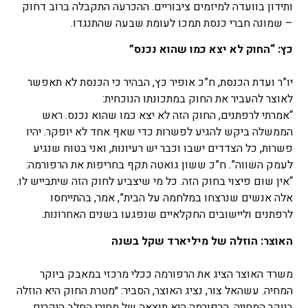
ותידון בוועדה למיזמים ציבוריים. ההכרעה התקבלה ברוב דחוק
– שמונה חברי כנסת תמכו לעומת שבעה שהתנגדו.
כץ: “החוק לא יצא כמו שהוא נכנס”
יו”ר ועדת הכנסת, ח”כ אופיר כץ, הבהיר כי הכנסת לא תאפשר
לאוצר להעביר את החוק במתכונתו הנוכחית:
“אמרתי לרפתנים, החוק הזה לא יצא כמו שהוא נכנס. ראש
הממשלה ביקש להגיע לפשרות כדי שאף אחד לא יופקר. יהיו
פשרות, כל הצדדים ישבו וכבר יש רעיונות, ואני בטוח שנגיע
לעמק השווה”. ח”כ ששון גואטה תקף בחריפות את הרפורמה:
“אין שום פיצוי בחוק הזה. כל מי שיצביע לחוק הזה שיתבייש לו.
אלה אנשים שנרצחו במלחמה על הבית”, אמר, בהתייחסו
לרפתנים וליישובים החקלאיים שנפגעו בשנים האחרונות.
האוצר: הוזלה של מיליארד שקל בשנה
משרד האוצר הציג את הרפורמה ככלי מרכזי במאבק ביוקר
המחיה. עשהאל צור, נציג האוצר, הסביר: ״מטרת החוק היא הוזלה
ביוקר המחייה. הרפורמה היא תוצאה של מחירי החלב היקרים