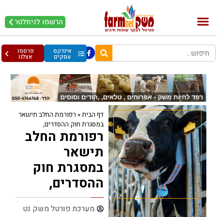
הרשמו לניוזלטר
בקר וחלב
בריאות מהחי
עופות וביצים
אינדקס
פרסמו
עסקים
אצלנו
דף הבית
»
רפורמת החלב תישאר
במסגרת חוק ההסדרים,
רפורמת החלב
תישאר
במסגרת חוק
ההסדרים,
מערכת פורטל משק נט