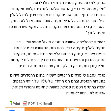
אפיק, למבנה החוק והזהירה מפני ניצולו לרעה:
“חלק מהסעיפים כאן, הקשר שלהם לתקציב קלוש. תיקונים
שנועדו לעקוף כנסת או פסיקת בית משפט צריך לפצל להליך
רגיל. מותר לממשלה להביא חקיקה שוב ושוב, אבל לא בחוק
ההסדרים, כי הכנסת נמצאת בנקודת חולשה מקצועית תחת סד
זמנים לחוץ”.
בהתאם להמלצתה, אישרה הוועדה פיצול מהותי של שורת
חוקים להליך חקיקה רגיל, בהם חוק תקשורת דיגיטלית עם
גופים ציבוריים, חוק הביטוח הלאומי בנושא סיעוד, חלקים
מחוק התכנון והבנייה, חוק התחשבנות בין בתי חולים לקופות
חולים, וכן חוק משק הדלק וחוק שדות התעופה בזיכיון.
מנגד, נקבע כי פרקים מרכזיים יישארו בחוק ההסדרים ויידונו
בוועדות הכנסת, ובהם מס מיוחד של 15% על רווחי הבנקים,
הכרה במתקני הטמנת פסולת כתשתית חיונית והסדרי חלוקת
ארנונה לתשתיות לאומיות.