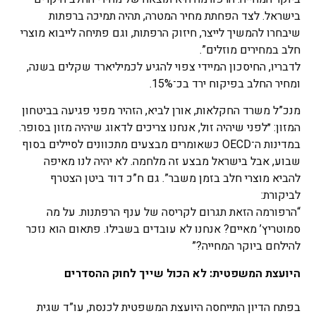
בישראל. לצד הפחתת מחיר המטרה, תהיה תמיכה ברפתות
שיבחרו להמשיך לייצר, חיזוק הרפתות, וגם פתיחה לייבוא מוצרי
חלב במחירים מוזלים”.
לדבריו, החיסכון המיידי צפוי להגיע לכמיליארד שקלים בשנה,
ומחיר החלב בפיקוח ירד בכ־15%.
מנכ”ל משרד החקלאות, אורן לביא, הזהיר מפני פגיעה בביטחון
המזון: ״לפני שיהיה זול, אנחנו צריכים לדאוג שיהיה מזון בסופר.
במדינות ה־OECD כשאומרים מבצעים מתכוונים לסיילים בסוף
שבוע, אבל בישראל מבצע זה מלחמה. לא יהיה לנו מאיפה
להביא מוצרי חלב בזמן משבר”. גם ח”כ דוד ביטן הצטרף
לביקורת:
“הרפורמה הזאת תגרום לקריסה של ענף הרפתנות. על מה
סמוטריץ’ מאיים? אנחנו לא עובדים בשבילו. פתאום הוא נזכר
להילחם ביוקר המחייה?”
היועצת המשפטית: לא הכול שייך לחוק ההסדרים
בפתח הדיון התייחסה היועצת המשפטית לכנסת, עו”ד שגית