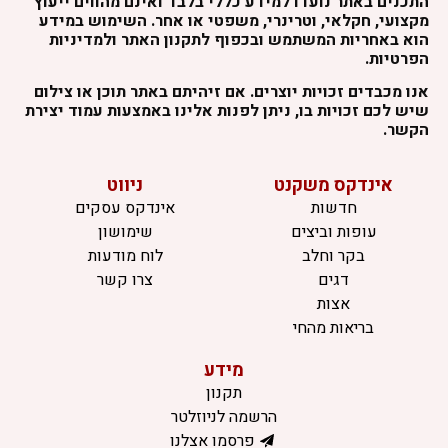
התכנים באתר נועדו למידע כללי בלבד ואינם מהווים ייעוץ
מקצועי, חקלאי, וטרינרי, משפטי או אחר. השימוש במידע
הוא באחריות המשתמש ובכפוף לתקנון האתר ולמדיניות
הפרטיות.
אנו מכבדים זכויות יוצרים. אם זיהיתם באתר תוכן או צילום
שיש לכם זכויות בו, ניתן לפנות אלינו באמצעות עמוד יצירת
הקשר.
אינדקס משקנט
ניווט
חדשות
אינדקס עסקים
עופות וביצים
שימושון
בקר וחלב
לוח מודעות
דגים
צרו קשר
אצות
בריאות מהחי
מידע
תקנון
הרשמה לניוזלטר
פרסמו אצלנו