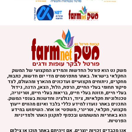
משק נט הוא פורטל החדשות והמידע המקצועי של המשק
החקלאי בישראל. באתר מתפרסמים מדי יום חדשות, כתבות,
מחקרים, ניתוחים מקצועיים ועדכונים מהארץ ומהעולם, לצד
סיקור תחומי בעלי החיים, הרפת, הלול, הצאן, הדגה, גידול
בעלי חיים, תזונת בעלי חיים, בריאות בעלי חיים, וטרינריה,
טכנולוגיות חקלאיות, ציוד, רגולציה וחדשנות בענפי המשק.
התכנים באתר נועדו למידע כללי בלבד ואינם מהווים ייעוץ
מקצועי, חקלאי, וטרינרי, משפטי או אחר. השימוש במידע
הוא באחריות המשתמש ובכפוף לתקנון האתר ולמדיניות
הפרטיות.
אנו מכבדים זכויות יוצרים. אם זיהיתם באתר תוכן או צילום