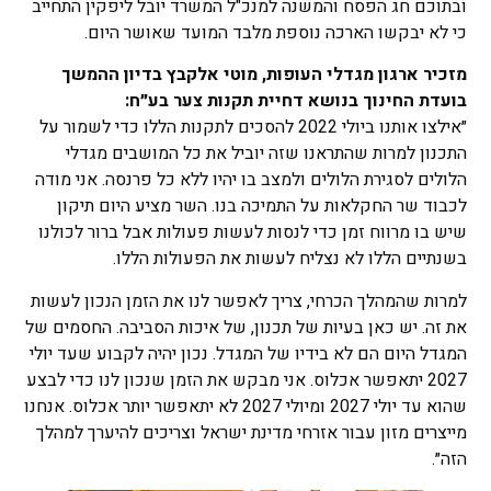
ובתוכם חג הפסח והמשנה למנכ"ל המשרד יובל ליפקין התחייב
כי לא יבקשו הארכה נוספת מלבד המועד שאושר היום.
מזכיר ארגון מגדלי העופות, מוטי אלקבץ בדיון ההמשך
בועדת החינוך בנושא דחיית תקנות צער בע״ח:
״אילצו אותנו ביולי 2022 להסכים לתקנות הללו כדי לשמור על
התכנון למרות שהתראנו שזה יוביל את כל המושבים מגדלי
הלולים לסגירת הלולים ולמצב בו יהיו ללא כל פרנסה. אני מודה
לכבוד שר החקלאות על התמיכה בנו. השר מציע היום תיקון
שיש בו מרווח זמן כדי לנסות לעשות פעולות אבל ברור לכולנו
בשנתיים הללו לא נצליח לעשות את הפעולות הללו.
למרות שהמהלך הכרחי, צריך לאפשר לנו את הזמן הנכון לעשות
את זה. יש כאן בעיות של תכנון, של איכות הסביבה. החסמים של
המגדל היום הם לא בידיו של המגדל. נכון יהיה לקבוע שעד יולי
2027 יתאפשר אכלוס. אני מבקש את הזמן שנכון לנו כדי לבצע
שהוא עד יולי 2027 ומיולי 2027 לא יתאפשר יותר אכלוס. אנחנו
מייצרים מזון עבור אזרחי מדינת ישראל וצריכים להיערך למהלך
הזה״.