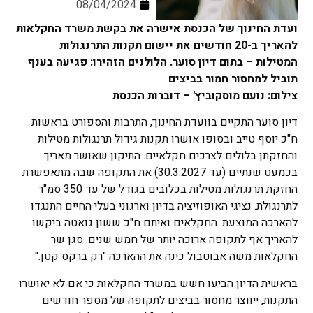
08/04/2024
ועדת החינוך של הכנסת אישרה את בקשת משרד החקלאות
להאריך ב-20 חודשים את יישום תקנות התרנגולות
המטילות – בתום דיון סוער. הלולנים הזהירו: פגיעה בענף
תוביל למחסור חמור בביצים
צילום: נועם מוסקוביץ' – דוברות הכנסת
דיון סוער התקיים בוועדת החינוך, התרבות והספורט בראשות
ח"כ יוסף טייב ובסופו אושרו תקנות גידול תרנגולות מטילות
והחזקתן בלולים לצרכים חקלאיים. התיקון שאושר מאריך
בכמעט שנתיים (עד 30.3.2027) את התקופה שבה מתאפשרת
החזקת תרנגולות מטילות בכלובים בגודל של עד 350 סמ"ר
לתרנגולת. נציגי האופוזיציה בדיון וארגוני בעלי החיים התנגדו
להארכה המוצעת. החקלאים ואיתם ח"כ ששון גואטה ביקשו
להאריך אף לתקופה ארוכה יותר של חמש שנים. סגן שר
החקלאות משה אבוטבול כינה את ההארכה "רק ברקס קטן."
בראשית הדיון הביעו חשש במשרד החקלאות כי אם לא יאושרו
התקנות, ייווצר מחסור בביצים לתקופה של מספר חודשים