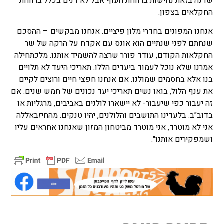
שדנה בזאת נחישות ברווחת העוף אבל לא דנים בכלל ברווחת
החקלאים בצפון.
אנחנו המפונים בחדרי מלון פיציים. אנחנו מבקשים – ההסכם
שנחתם לפני שנתיים הוא אונס עם אקדח על הרקה של שר
החקלאות הקודם, עודד פורר שרצה להשמיד אותנו. מלכתחילה
אמרנו שלא נוכל לעמוד ביעדים הללו. תאריכי היעד לא תלויים
בנו אלא בחסמים שמולנו. אם אנחנו חפצי חיים ורוצים לקיים
את ענף הלול, בואו נשים תאריכי יעד נכונים של חמש שנים. אם
זה יעבור כפי שיעבור- לא יישארו לולנים באביבים, מרגליות או
בדוב״ב. בלעדינו התושבים והלולנים, יהיו טנקים. מהחיזבאללה
אני לא מוטרד, אני מוטרד מביטחון המזון שאנחנו אחראים עליו
ושמפקירים אותנו״.