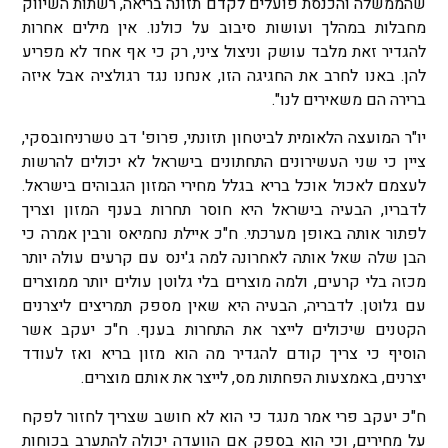
שהממשלה והכנסת פועלים לקדם תזונה בריאה, רשתות השיווק
מחבלות במהלך ועושות סיבוב על כולנו. אין מילים אחרות
להגדיר זאת מלבד עושק וניצול ציני, רק כי אף אחד לא מפריע
להן. באנו לחרב את החגיגה הזו, אנחנו נגד רגולציה אבל איזה
ברירה הם משאירים לנו".
יו"ר המועצה הלאומית לביטחון תזונתי, פרופ' דב טשרניחובסקי,
ציין כי שני העשירונים התחתונים בישראל לא יכולים להרשות
לעצמם לאכול אוכל בריא בגלל מחירי המזון הגבוהים בישראל.
לדבריו, הבעיה בישראל היא חוסר תחרות בענף המזון וצריך
לפתור אותה באופן מערכתי. ח"כ איילת נחמיאס ורבין אמרה כי
הבן שלה שאל אותה לאחרונה למה ג'ינס עם קרעים עולה יותר
מכזה בלי קרעים, ולמה מוצרים בלי גלוטן עולים יותר ממוצרים
עם גלוטן. לדבריה, הבעיה היא שאין מספק תמריצים ליצרנים
הקטנים שיכולים לייצר את התחרות בענף. ח"כ יעקב אשר
הוסיף כי צריך קודם להגדיר מה הוא מזון בריא ואז לעודד
יצרנים, באמצעות הפחתות מס, לייצר את אותם מוצרים.
ח"כ יעקב פרי אמר מנגד כי הוא לא חושב שצריך לחזור לפקח
על מחירים, וכי הוא בספק אם הוועדה יכולה להתערב בכוחות