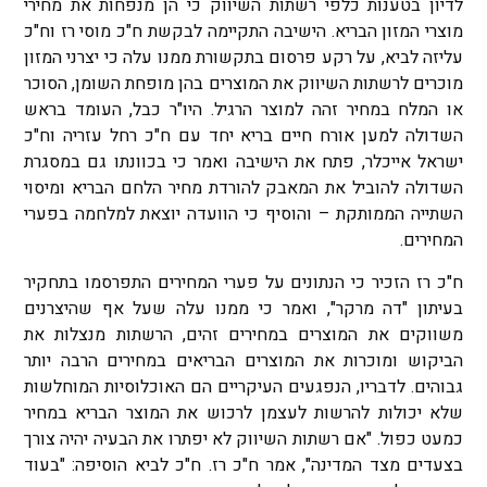
לדיון בטענות כלפי רשתות השיווק כי הן מנפחות את מחירי
מוצרי המזון הבריא. הישיבה התקיימה לבקשת ח"כ מוסי רז וח"כ
עליזה לביא, על רקע פרסום בתקשורת ממנו עלה כי יצרני המזון
מוכרים לרשתות השיווק את המוצרים בהן מופחת השומן, הסוכר
או המלח במחיר זהה למוצר הרגיל. היו"ר כבל, העומד בראש
השדולה למען אורח חיים בריא יחד עם ח"כ רחל עזריה וח"כ
ישראל אייכלר, פתח את הישיבה ואמר כי בכוונתו גם במסגרת
השדולה להוביל את המאבק להורדת מחיר הלחם הבריא ומיסוי
השתייה הממותקת – והוסיף כי הוועדה יוצאת למלחמה בפערי
המחירים.
ח"כ רז הזכיר כי הנתונים על פערי המחירים התפרסמו בתחקיר
בעיתון "דה מרקר", ואמר כי ממנו עלה שעל אף שהיצרנים
משווקים את המוצרים במחירים זהים, הרשתות מנצלות את
הביקוש ומוכרות את המוצרים הבריאים במחירים הרבה יותר
גבוהים. לדבריו, הנפגעים העיקריים הם האוכלוסיות המוחלשות
שלא יכולות להרשות לעצמן לרכוש את המוצר הבריא במחיר
כמעט כפול. "אם רשתות השיווק לא יפתרו את הבעיה יהיה צורך
בצעדים מצד המדינה", אמר ח"כ רז. ח"כ לביא הוסיפה: "בעוד