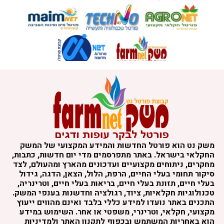
משק נט הוא פורטל החדשות והמידע המקצועי של המשק
החקלאי בישראל. באתר מתפרסמים מדי יום חדשות, כתבות,
מחקרים, ניתוחים מקצועיים ועדכונים מהארץ ומהעולם, לצד
סיקור תחומי בעלי החיים, הרפת, הלול, הצאן, הדגה, גידול
בעלי חיים, תזונת בעלי חיים, בריאות בעלי חיים, וטרינריה,
טכנולוגיות חקלאיות, ציוד, רגולציה וחדשנות בענפי המשק.
התכנים באתר נועדו למידע כללי בלבד ואינם מהווים ייעוץ
מקצועי, חקלאי, וטרינרי, משפטי או אחר. השימוש במידע
הוא באחריות המשתמש ובכפוף לתקנון האתר ולמדיניות