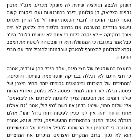
השוק ולבצע רגולציה שיהיה לה משקל מכריע. מנכ"ל ארגון
זכויות הצליאק, דן סולומון, דיבר בהתרגשות ועם ביקורת קשה
ואמר לחברי הוועדה: "חברי הכנסת יעשו 'וי' על הדיון ואנחנו
נישאר בודדים במערכה. אם ברחוב בלפור היה צליאק לא היה
צורך בחקיקה – לא יקרה כלום כי אתם לא עושים כלום". היו"ר
כבל אמר בתגובה כי הממשלה היא זו שבכוחה לשנות את המצב
וקרא לסולומון להצטרף למאבק שבכוונתו להוביל יחד עם חברי
הוועדה.
היועצת המשפטית של חצי חינם, עו"ד מיכל כהן עובדיה, אמרה
כי חצי חינם לא נכללה בבדיקה שפורסמה בעיתון, והוסיפה:
"המחירים של היצרנים והיבואנים גבוהים יותר. מחיר היצרן של
פסטה רגילה לא דומה למחיר פסטה ללא גלוטן, ואחוזי הרווח
שלנו דומים. את הטענות צריך להפנות ליצרנים או ליבואנים".
אלי שלום סתוי, שייצג בדיון את רשת "רמי לוי", אמר: "גם אצלנו
אחוז הרווח זהה. אין לנו עניין לעשות רווח גדול יותר". אולם
מנהלת איגוד המזון בהתאחדות התעשיינים, גליה שגיא, אמרה
בתגובה כי "הניסיון של הרשתות להפיל אחריות על התעשיינים
הוא לא נכון. ברוב המקרים היצרנים מוכרים את המוצרים