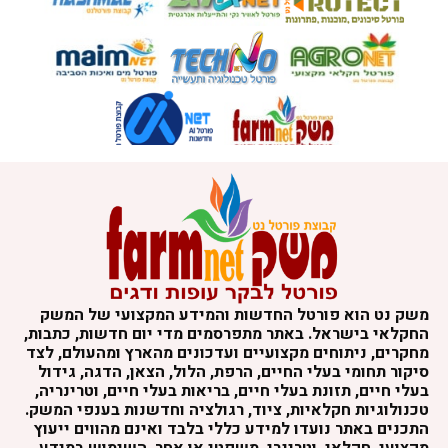
משק נט הוא פורטל החדשות והמידע המקצועי של המשק
החקלאי בישראל. באתר מתפרסמים מדי יום חדשות, כתבות,
מחקרים, ניתוחים מקצועיים ועדכונים מהארץ ומהעולם, לצד
סיקור תחומי בעלי החיים, הרפת, הלול, הצאן, הדגה, גידול
בעלי חיים, תזונת בעלי חיים, בריאות בעלי חיים, וטרינריה,
טכנולוגיות חקלאיות, ציוד, רגולציה וחדשנות בענפי המשק.
התכנים באתר נועדו למידע כללי בלבד ואינם מהווים ייעוץ
מקצועי, חקלאי, וטרינרי, משפטי או אחר. השימוש במידע