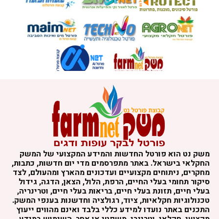
משק נט הוא פורטל החדשות והמידע המקצועי של המשק
החקלאי בישראל. באתר מתפרסמים מדי יום חדשות, כתבות,
מחקרים, ניתוחים מקצועיים ועדכונים מהארץ ומהעולם, לצד
סיקור תחומי בעלי החיים, הרפת, הלול, הצאן, הדגה, גידול
בעלי חיים, תזונת בעלי חיים, בריאות בעלי חיים, וטרינריה,
טכנולוגיות חקלאיות, ציוד, רגולציה וחדשנות בענפי המשק.
התכנים באתר נועדו למידע כללי בלבד ואינם מהווים ייעוץ
מקצועי, חקלאי, וטרינרי, משפטי או אחר. השימוש במידע