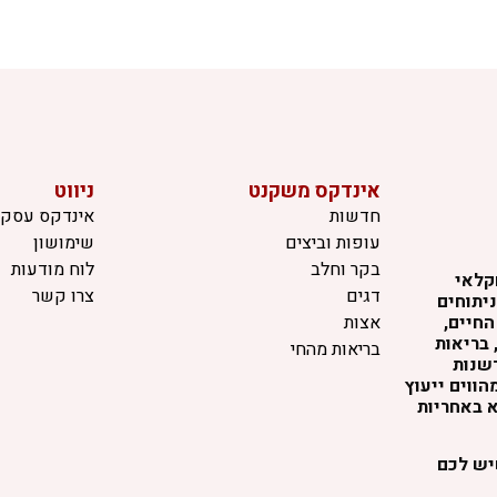
אינדקס משקנט
ניווט
חדשות
אינדקס עסקי
עופות וביצים
שימושון
בקר וחלב
לוח מודעות
קלאי
דגים
צרו קשר
יתוחים
החיים,
אצות
 בריאות
בריאות מהחי
דשנות
ווים ייעוץ
א באחריות
שיש לכם