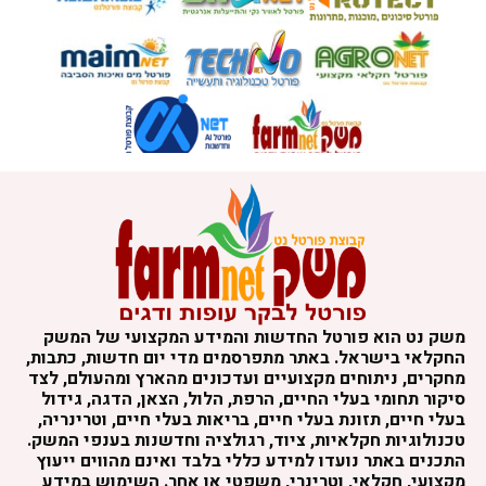
משק נט הוא פורטל החדשות והמידע המקצועי של המשק
החקלאי בישראל. באתר מתפרסמים מדי יום חדשות, כתבות,
מחקרים, ניתוחים מקצועיים ועדכונים מהארץ ומהעולם, לצד
סיקור תחומי בעלי החיים, הרפת, הלול, הצאן, הדגה, גידול
בעלי חיים, תזונת בעלי חיים, בריאות בעלי חיים, וטרינריה,
טכנולוגיות חקלאיות, ציוד, רגולציה וחדשנות בענפי המשק.
התכנים באתר נועדו למידע כללי בלבד ואינם מהווים ייעוץ
מקצועי, חקלאי, וטרינרי, משפטי או אחר. השימוש במידע