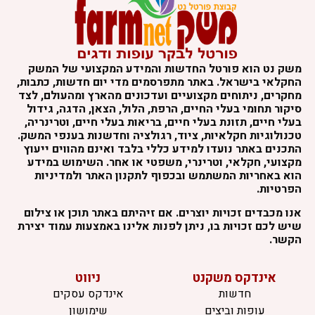
משק נט הוא פורטל החדשות והמידע המקצועי של המשק
החקלאי בישראל. באתר מתפרסמים מדי יום חדשות, כתבות,
מחקרים, ניתוחים מקצועיים ועדכונים מהארץ ומהעולם, לצד
סיקור תחומי בעלי החיים, הרפת, הלול, הצאן, הדגה, גידול
בעלי חיים, תזונת בעלי חיים, בריאות בעלי חיים, וטרינריה,
טכנולוגיות חקלאיות, ציוד, רגולציה וחדשנות בענפי המשק.
התכנים באתר נועדו למידע כללי בלבד ואינם מהווים ייעוץ
מקצועי, חקלאי, וטרינרי, משפטי או אחר. השימוש במידע
הוא באחריות המשתמש ובכפוף לתקנון האתר ולמדיניות
הפרטיות.
אנו מכבדים זכויות יוצרים. אם זיהיתם באתר תוכן או צילום
שיש לכם זכויות בו, ניתן לפנות אלינו באמצעות עמוד יצירת
הקשר.
אינדקס משקנט
ניווט
חדשות
אינדקס עסקים
עופות וביצים
שימושון