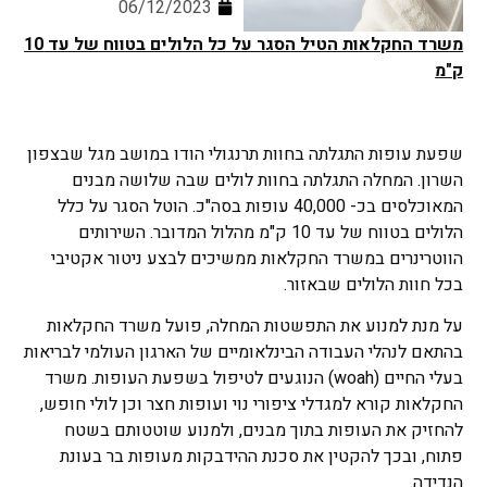
06/12/2023
משרד החקלאות הטיל הסגר על כל הלולים בטווח של עד 10
ק"מ
שפעת עופות התגלתה בחוות תרנגולי הודו במושב מגל שבצפון
השרון. המחלה התגלתה בחוות לולים שבה שלושה מבנים
המאוכלסים בכ- 40,000 עופות בסה"כ. הוטל הסגר על כלל
הלולים בטווח של עד 10 ק"מ מהלול המדובר. השירותים
הווטרינרים במשרד החקלאות ממשיכים לבצע ניטור אקטיבי
בכל חוות הלולים שבאזור.
על מנת למנוע את התפשטות המחלה, פועל משרד החקלאות
בהתאם לנהלי העבודה הבינלאומיים של הארגון העולמי לבריאות
בעלי החיים (woah) הנוגעים לטיפול בשפעת העופות. משרד
החקלאות קורא למגדלי ציפורי נוי ועופות חצר וכן לולי חופש,
להחזיק את העופות בתוך מבנים, ולמנוע שוטטותם בשטח
פתוח, ובכך להקטין את סכנת ההידבקות מעופות בר בעונת
הנדידה.