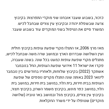
כזכור, בשבוע שעבר אובחנו שני מוקדי התפרצות: בקיבוץ
צרעה שבשפלת יהודה ובקיבוץ עין צורים שבחבל לכיש.
המשרד סיים את הטיפול בשני המוקדים עוד בשבוע שעבר.
מאז מרץ 2006, אז התגלו מקרי שפעת עופות בקיבוץ חולית
ועין השלושה שבדרום הארץ ובמושב שדה משה שבחבל לכיש,
מתגלים מקרי שפעת עופות כמעט בכל שנה. בשנה שעברה,
פקדו את ישראל 11 אירועי שפעת העופות, החל בנובמבר
אשתקד (2022) בקיבוץ שלוחות, ולאחריו בחודשים בין נובמבר
לינואר 2023 באותה שנה התגלו מקרים נוספים של שפעת
העופות בבית חירות, בית הלוי, במושב בית חירות, במושב בית
הלוי, במושב כפר מונש, בקיבוץ משמר השרון, בקיבוץ חצור,
בקיבוץ עין צורים, בקיבוץ מגל ובמושב באר טוביה (שלושה
מוקדים) שטופלו על ידי משרד החקלאות.