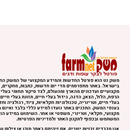
משק נט הוא פורטל החדשות והמידע המקצועי של המשק הח
בישראל. באתר מתפרסמים מדי יום חדשות, כתבות, מחקרים, נ
מקצועיים ועדכונים מהארץ ומהעולם, לצד סיקור תחומי בעלי 
הרפת, הלול, הצאן, הדגה, גידול בעלי חיים, תזונת בעלי חיים,
בעלי חיים, וטרינריה, טכנולוגיות חקלאיות, ציוד, רגולציה וח
בענפי המשק. התכנים באתר נועדו למידע כללי בלבד ואינם מה
מקצועי, חקלאי, וטרינרי, משפטי או אחר. השימוש במידע הו
המשתמש ובכפוף לתקנון האתר ולמדיניות הפרטיות.
אנו מכבדים זכויות יוצרים. אם זיהיתם באתר תוכן או צילום 