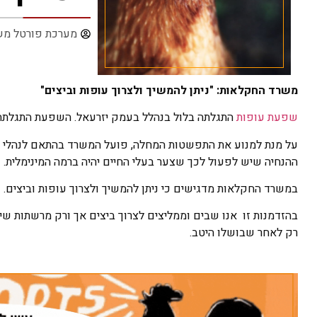
מערכת פורטל מש
משרד החקלאות: "ניתן להמשיך ולצרוך עופות וביצים"
שפעת עופות
התגלתה בלול בנהלל בעמק יזרעאל. השפעת התגלתה בל
על מנת למנוע את התפשטות המחלה, פועל המשרד בהתאם לנהלי ה
ההנחיה שיש לפעול לכך שצער בעלי החיים יהיה ברמה המינימלית.
במשרד החקלאות מדגישים כי ניתן להמשיך ולצרוך עופות וביצים.
בהזדמנות זו אנו שבים וממליצים לצרוך ביצים אך ורק מרשתות שיוו
רק לאחר שבושלו היטב.