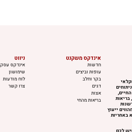
אינדקס משקנט
ניווט
חדשות
אינדקס עסקי
עופות וביצים
שימושון
בקר וחלב
לוח מודעות
קלאי
דגים
צרו קשר
יתוחים
החיים,
אצות
 בריאות
בריאות מהחי
דשנות
ווים ייעוץ
א באחריות
שיש לכם