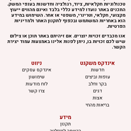
טכנולוגיות חקלאיות, ציוד, רגולציה וחדשנות בענפי המשק.
התכנים באתר נועדו למידע כללי בלבד ואינם מהווים ייעוץ
מקצועי, חקלאי, וטרינרי, משפטי או אחר. השימוש במידע
הוא באחריות המשתמש ובכפוף לתקנון האתר ולמדיניות
הפרטיות.
אנו מכבדים זכויות יוצרים. אם זיהיתם באתר תוכן או צילום
שיש לכם זכויות בו, ניתן לפנות אלינו באמצעות עמוד יצירת
הקשר.
אינדקס משקנט
ניווט
חדשות
אינדקס עסקים
עופות וביצים
שימושון
בקר וחלב
לוח מודעות
דגים
צרו קשר
אצות
בריאות מהחי
מידע
תקנון
הרשמה לניוזלטר