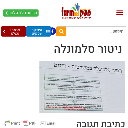
הרשמו לניוזלטר
בקר וחלב
בריאות מהחי
עופות וביצים
אינדקס
פרסמו
עסקים
אצלנו
ניטור סלמונלה
כתיבת תגובה