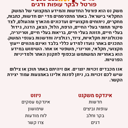
משק נט הוא פורטל החדשות והמידע המקצועי של המשק
החקלאי בישראל. באתר מתפרסמים מדי יום חדשות, כתבות,
מחקרים, ניתוחים מקצועיים ועדכונים מהארץ ומהעולם, לצד
סיקור תחומי בעלי החיים, הרפת, הלול, הצאן, הדגה, גידול
בעלי חיים, תזונת בעלי חיים, בריאות בעלי חיים, וטרינריה,
טכנולוגיות חקלאיות, ציוד, רגולציה וחדשנות בענפי המשק.
התכנים באתר נועדו למידע כללי בלבד ואינם מהווים ייעוץ
מקצועי, חקלאי, וטרינרי, משפטי או אחר. השימוש במידע
הוא באחריות המשתמש ובכפוף לתקנון האתר ולמדיניות
הפרטיות.
אנו מכבדים זכויות יוצרים. אם זיהיתם באתר תוכן או צילום
שיש לכם זכויות בו, ניתן לפנות אלינו באמצעות עמוד יצירת
הקשר.
אינדקס משקנט
ניווט
חדשות
אינדקס עסקים
עופות וביצים
שימושון
בקר וחלב
לוח מודעות
דגים
צרו קשר