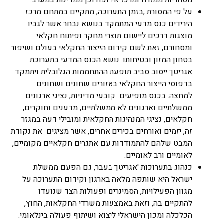
על פי המסורת ,בזמן התערוכה, מתקיים במתחם מרכז
הירידים כנס מדעי המתמקד בנושא נבחר אשר לגביו
מוצגות דרכים ליישום תוצרי מחקר ופיתוח חקלאי
ומסחורם, זאת לשם קידום הייצור החקלאי בעולם ושיפור
בטחון המזון ובטיחותו. נושא הכנס המדעי בתערוכת
אגריטך ייסוב סביב תופעת ההתחממות הגלובלית ויתמקד
בדפוסי הייצור החקלאי באזורים שחונים ושחונים
למחצה. בכנס מופיעים קובעי מדיניות, נציגי ארגונים
ממשלתיים וארגונים לא ממשלתיים, מדענים וחוקרים,
חקלאים, נציגי המנהיגות החקלאית ומובילי דעה במגזר
זה, יזמים ואורחים בכירים אחרים, אשר מציגים את נקודת
המבט שלהם להתמודדות עם אתגרים חקלאיים מקומיים,
לאומיים ורב לאומיים.
כנהוג בתערוכות 'אגריטך בעבר, גם הפעם ממשלת
ישראל היא שותפה מלאה בארגון וקידום התערוכה על
מגוון הפעילויות, הסמינרים ופעולות הצד שנועדו
להתקיים בה, וזאת באמצעות משרדי החקלאות, החוץ,
הכלכלה ומכון הישראלי ליצוא ושיתוף פעולה בינלאומי.