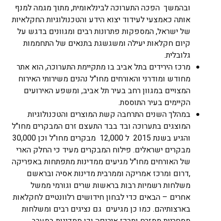
ובהמשך הפכה התערוכה לבינלאומית, מתוך מגמה למנף
אותה כאמצעי לעידוד יצוא הידע והטכנולוגיות החקלאיות
של ישראל, המספקות פתרונות רבים ומגוונים בדגש על
קיום חקלאות יעילה ומשגשגת בתנאים של התחממות
גלובלית.
מרכז הירידים בתל אביב בו מתקיימת התערוכה, הוא אתר
מחודש ומודרני והאורחים מחו"ל נהנים משירותי האירוח
המצויים במגוון רחב בעיר תל אביב, ומשפע האירועים
הקיימים בעיר התוססת.
במהלך השנים התרחבה קשת המוצרים והטכנולוגיות
המוצגים בתערוכה ובד בבד התעצם זרם המבקרים מחו"ל
והגיע בשנת 2015 ל 12,000 מבקרים מחו"ל וכן 30,000
מבקרים ישראלים. פילוח המבקרים מעיד כי החלק הארי
של האורחים מחו"ל מגיעים ממדינות מתפתחות באפריקה
,דרום ומרכז אמריקה וממרבית מדינות אסיה ובראשם
משלחות רשמיות רבות בראשות שרים וגורמי ממשל
אחרים – הבאים כדי לבחון חידושים רלוונטיים לחקלאות
בארצותיהם. כמו כן מגיעים גם נציגים רבים ומשלחות
מסחריות ממזרח ומרכז אירופה וכן ממדינות במערב.