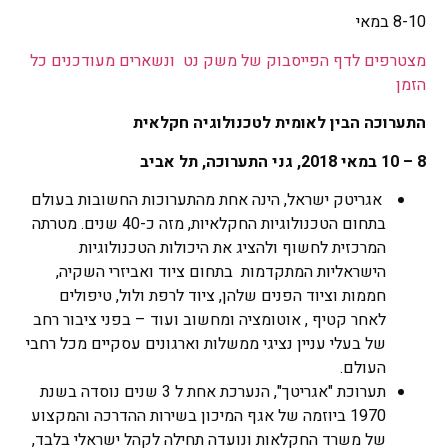
8-10 במאי
מצטרפים לדף הפייסבוק של משק נט ונשארים מעודכנים כל
הזמן‎
התערוכה הבין לאומית לטכנולוגיה חקלאית
8 – 10
במאי 2018, גני התערוכה, תל אביב
אגריטק ישראל, הינה אחת מהתערוכות החשובות בעולם
בתחום הטכנולוגיות החקלאיות, מזה כ-40 שנים. מטרתה
המרכזית לחשוף ולהציג את היכולות הטכנולוגיות
הישראליות המתקדמות בתחום ציוד ואביזרי השקיה,
חממות וציוד הפנים שלהן, ציוד לרפת ולול, טיפולים
לאחר קטיף , אוטומציה ומחשוב ועוד – בפני ציבור רחב
של בעלי עניין נציגי ממשלות וארגונים עסקיים מכל רחבי
העולם.
תערוכת "אגריטך", הנערכת אחת ל 3 שנים נוסדה בשנת
1970 ביוזמה של אגף המיכון בשירות ההדרכה והמקצוע
של משרד החקלאות ונועדה תחילה לקהל ישראלי בלבד,