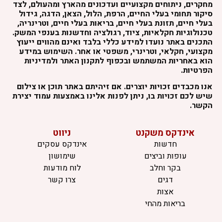
מחקרים, ניתוחים מקצועיים ועדכונים מהארץ ומהעולם, לצד
סיקור תחומי בעלי החיים, הרפת, הלול, הצאן, הדגה, גידול
בעלי חיים, תזונת בעלי חיים, בריאות בעלי חיים, וטרינריה,
טכנולוגיות חקלאיות, ציוד, רגולציה וחדשנות בענפי המשק.
התכנים באתר נועדו למידע כללי בלבד ואינם מהווים ייעוץ
מקצועי, חקלאי, וטרינרי, משפטי או אחר. השימוש במידע
הוא באחריות המשתמש ובכפוף לתקנון האתר ולמדיניות
הפרטיות.
אנו מכבדים זכויות יוצרים. אם זיהיתם באתר תוכן או צילום
שיש לכם זכויות בו, ניתן לפנות אלינו באמצעות עמוד יצירת
הקשר.
אינדקס משקנט
ניווט
חדשות
אינדקס עסקים
עופות וביצים
שימושון
בקר וחלב
לוח מודעות
דגים
צרו קשר
אצות
בריאות מהחי