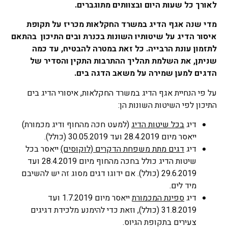
לאורך כל שעות היום ובצוותים מתוגברים.
מדי שנה אגף הדיג במשרד החקלאות מכריז על תקופת
איסור הדיג על שיטותיו השונות בכנרת ובים התיכון בהתאם
לתזמון עונת הרבייה. כל זאת במטרה להבטיח, עד כמה
שניתן, את השלמת תהליך ההתרבות התקין והסדיר של
הדגים למען שמירה על משאב הדגה בים.
על פי הנחיית אגף הדיג במשרד החקלאות, איסורי הדיג בים
התיכון לפי השיטות השונות הן:
דיג
בכל שיטות הדיג
(למעט חכה מהחוף ודיג מכמורת)
ייאסר מיום 28.4.2019 ועד 30.05.2019 (כולל).
דיג
דגים מתת משפחת הדקרים (לוקוסים)
ייאסר בכל
שיטות הדיג כולל בחכה מהחוף מיום 28.4.2019 ועד
29.6.2019 (כולל). אם ידוגו דגים מסוג זה יש להשיבם
מיד לים.
דיג
ספינת המכמורת
ייאסר מיום 1.7.2019 ועד
31.8.2019 (כולל), וזאת כדי להימנע מלכידת דגיגים
צעירים בתקופת הגיוס.