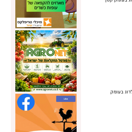
נימום של 40 מטר. חל איסור לדוג בעומק