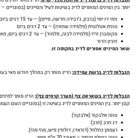
יותר. בין המינים המותרים לדיג בשיטות לעיל והסייגים (בסוגריים 
נימי דו-ימי (ברבון, ג'רבידה חדשה, סייפן) – עד 15 דגים ביום
טונית אטלנטית (פלמידה שחורה) – עד 2 דגים ביום
סקומברן זריז (פלמידה לבנה, פלמוד) – עד 2 דגים ביום, מאורך 30 ס"מ ויותר
זהרון הדור
שאר המינים אסורים לדיג בתקופה זו.
הגבלות לדיג ברשת עמידה:
הדיג מותר רק במהלך חודש מאי בעומק מינימום של 30 מטר ובמידת 
הגבלות לדיג בשאראק צף (מערך קרסים צף):
קטן יותר. בין המינים המותרים לדיג בשיטה זו (בסוגריים השם העממ
טונה אלבקור (אלבקור)
דג חרב (חרב)
רעמתן כחלחל (דוראדו, דולפין פיש, מהי מהי).
טונה כחולת סנפיר – מאורך 70 ס"מ ויותר