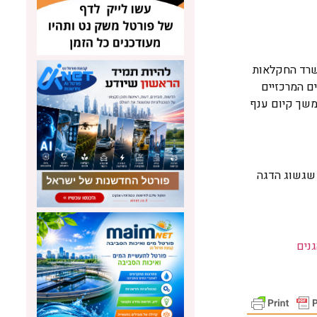
משרד החקלאות
ם המרכזיים
המשך קיום ענף
 שגשוג הדגה
נים