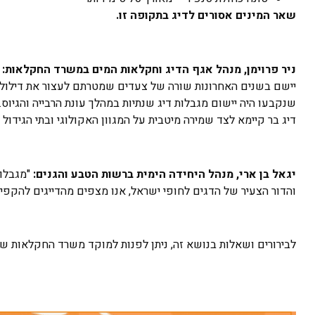
שאר המינים אסורים לדיג בתקופה זו.
ניר פרוימן, מנהל אגף הדיג וחקלאות המים במשרד החקלאות:
יישם בשנים האחרונות שורה של צעדים שמטרתם לעצור את דילול ה
שנקבעו היה יישום מגבלות דיג שנתיות במהלך עונת הרבייה והגיוס.
דיג בר קיימא לצד שמירה מיטבית על המגוון האקולוגי ובתי הגידול 
יגאל בן ארי, מנהל היחידה הימית ברשות הטבע והגנים:
"מגבלות
והדור הצעיר של הדגים לחופי ישראל, אנו מצפים מהדייגים להקפי
לבירורים ושאלות בנושא זה, ניתן לפנות למוקד משרד החקלאות שמספרו 6016*, להיכנס לאתר משרד ה