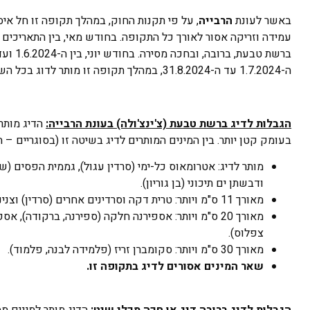
באשר לעונת
הרבייה
, על פי תקנות החוק, במהלך תקופה זו חל איס
ברשת טבעת, ברובה, ובחכה מסירה. בחודש יוני, בין ה-1.6.2024 ועד ה- 30.6.2024, יהיה ניתן לדוג מינים מסוימים בשאראק צף. באשר לעונת
ה-1.7.2024 עד ה-31.8.2024, במהלך תקופה זו מותר לדוג בכל השיטות, פרט לדיג מכמורת.
הגבלות לדיג ברשת טבעת (צ'ינצ'ולה) בעונת הרבייה:
בעומק קטן יותר. בין המינים המותרים לדיג בשיטה זו (בסוגריים –
מותר לדיג: אטרומאוס כל-ימי (סרדין עגול), גממית הפסים (ש
ודבשתן ים תיכוני (בן גוריון).
מאורך 11 ס"מ ויותר: טרית דקה וסרדינים אחרים (סרדין) וצנינון דו ימי (אינתיפאדה, טורגולוס).
מאורך 20 ס"מ ויותר: אספירנה חלקה (ספירנה, ברקודה)
צפלוס).
מאורך 30 ס"מ ויותר: סקומברן זריז (פלמידה לבנה, פלמוד).
שאר המינים אסורים לדיג בתקופה זו.
הגבלות לדיג ברובה דיג או חכה מכלי שיט: