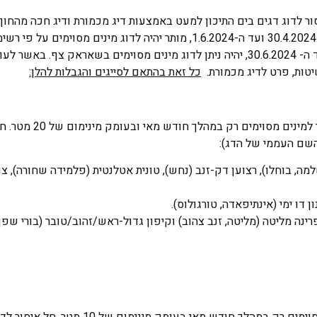
ור לדוג דגים בים התיכון למעט באמצעות דיג מכמורת ודיג חכה מהחוף
עמידה וזריקה אסור לאורך כל התקופה. בחודש מאי, בין התאריכים 30.4.2024 ועד ה-1.6.2024, מותר יהיה לדוג מינים מ
כל זאת בהתאם לסייגים והגבלות להלן:
הדיג מותר למינים מסוימים רק במ
 השם העממי של הדג):
למה, בוחלו), רצוען דק-זנב (נחש), טונית אטלנטית (פלמידה שחורה), צנ
, אספרינה מליטה (מליטה, זנב צהוב) וקיפון גדול-ראש/זהוב/טובר (בורי שפן
הדיג מותר למינים מסוימים רק במהלך חודש מאי בעומק מינ