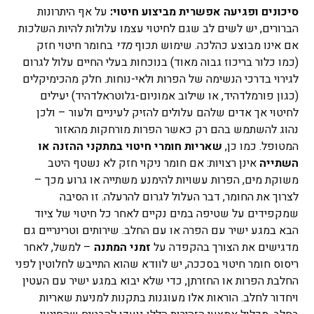
סיכונים ופגיעה אפשרית מביצוע חיטוי:
על אף היתרונות
הברורים, יש לשים לב שגם לחיטוי עצמו עלולות להיות השלכות
אם אינו מבוצע כהלכה. שימוש תכוף
מדי
בחומר חיטוי חזק
(כמו כלור בריכוז גבוה מאוד) בנוכחות בעלי החיים עלול לגרום
לגירוי בדרכי הנשימה של הפרות ולאי-נוחות. חלק מהכימיקלים
(כגון פורמלדהיד, או שילוב אמוניום-גלוטראלדהיד) יעילים
לחיטוי אך אדים שלהם עלולים להזיק לעיניים ולעור – ולכן
נהוג להשתמש בהם רק כאשר הפרות מורחקות מהאזור
המטופל. כמו כן,
שאריות חומרי חיטוי במתקני ההזנה או
השתייה
אינן רצויות: אם חומר ניקוי חזק לא נשטף היטב
משוקת מים, הפרות עשויות להימנע משתייה או גרוע מכך –
לצרוך את החומר, דבר העלול לגרום להרעלה. זו הסיבה
שמקפידים על שטיפה במים נקיים לאחר כל חיטוי של ציוד
הבא במגע ישיר עם הפרה או עם החלב. שירותים וטרינריים גם
מדגישים את הצורך בהקפדה על
זמני המתנה
– למשל, לאחר
ריסוס חומר חיטוי בסככה, יש לוודא שהוא התייבש לחלוטין לפני
החלבת הפרות או החזרתן, כדי שלא יבוא במגע ישיר עם העטין
ויחדור לחלב. הוראות אלו מעוגנות בתקנות למניעת שאריות