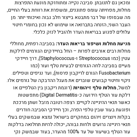
ומכאן גם לתנובתן. סביבה נקייה ומתוחזקת מונעת התפרצות
מחלות, מפחיתה עומס פתוגנים, ומשפרת את רווחת בעלי החיים,
מה שבסופו של דבר מתבטא בייצור חלב גבוה ואיכותי יותר. מן
העבר השני, הזנחה בתברואה או שימוש לא נכון בחומרי חיטוי
עלולים לפגוע בבריאות העדר ולהוביל לנזק כלכלי.
מניעת מחלות ושיפור בריאות העדר:
בסביבה רפתית, מחוללי
מחלות רבים אורבים לפרות – החל בחיידקים הגורמים לדלקות
עטין (כמו Streptococcus ו-Staphylococcus), דרך חיידקי
מעיים בסביבה לחה הגורמים לבעיות טלף ועור (כמו
Fusobacterium הגורם לריקבון פרסות), ועד נגיפים וטפילים.
ניקוי וחיטוי קבועים שוברים את מעגל ההדבקה של גורמים אלו.
למשל,
מחלות טלף זיהומיות
(דוגמת ריקבון בין הטלפיים או
דלקת עור הטלף הידועה כ-Digital Dermatitis) מתפשטות
כאשר תנאי ההיגיינה לקויים: רצפה רטובה מזבל ושתן מרככת
ופוגעת בעור שבין טלפי הפרה, וכך חיידקי הסביבה חודרים
בקלות ויוצרים זיהום במחקרים בישראל נמצא שבמשקים בעלי
תנאי היגיינה גרועים ולחות גבוהה, יכולה להיות תחלואה בדלקות
עור הטלף בשיעור של עד 100% מהעדר, בעוד שבמשק נקי