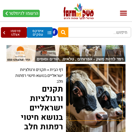
הרשמו לניוזלטר
בקר וחלב
בריאות מהחי
עופות וביצים
אינדקס
פרסמו
עסקים
אצלנו
דף הבית
»
תקנים ורגולציות
ישראליים בנושא חיטוי רפתות
חלב
תקנים
ורגולציות
ישראליים
בנושא חיטוי
רפתות חלב