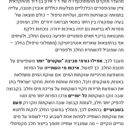
מהעדר מוקדם מהמתוכנן​דו"ח של ד"ר אלון בן-דוד מהחקלאית
ציין שההפסדים הכלכליים מצלעות כוללים אובדן תנובה, עלייה
בתמותה ובשחיטת חירום, ועלויות טיפול – כולם תוצאה של
בעיה שמקורה בין היתר בתנאי תברואה ירודים​. חלב המופק
מפרות לא בריאות גם יהיה באיכות ירודה: נוכחות דלקת
מתבטאת בריבוי תאים סומטיים ופגיעה בטעם החלב, ולעיתים
אף בהימצאות שאריות אנטיביוטיקה (מתמלוגי טיפול) בחלב –
מה שמוביל להשמדת החלב ולפסדים.
מעבר לכך,
אפילו גורמי סביבה "שקטים" יותר
משפיעים על
תנובת החלב. כך למשל,
איכות מי השתייה
של הפרות
מושפעת מהיגיינת שוקתות המים: אם שוקת המים מתמלאת
באצות, משקעים וזבל, הפרות שותות פחות. מחקר ישראלי בחן
את השפעת תדירות ניקוי השקתות על צריכת מים וחלב: בקבוצה
שבה נוקו השקתות
כל יומיים
צרכו הפרות יותר מים ונטו
להפיק יותר חלב, לעומת קבוצה שבה השקתות נוקו רק
פעם
בשבועיים
. בהתאם לכך, מומלץ במשקי החלב לנקות ולחטא
את שוקתות השתייה לפחות אחת לשבוע כדי לשמור על מים
טריים ונקיים – מה שמגביר שתייה ותומך בייצור חלב מקסימלי.