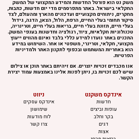
משק נט הוא פורטל החדשות והמידע המקצועי של המשק
החקלאי בישראל. באתר מתפרסמים מדי יום חדשות, כתבות,
מחקרים, ניתוחים מקצועיים ועדכונים מהארץ ומהעולם, לצד
סיקור תחומי בעלי החיים, הרפת, הלול, הצאן, הדגה, גידול
בעלי חיים, תזונת בעלי חיים, בריאות בעלי חיים, וטרינריה,
טכנולוגיות חקלאיות, ציוד, רגולציה וחדשנות בענפי המשק.
התכנים באתר נועדו למידע כללי בלבד ואינם מהווים ייעוץ
מקצועי, חקלאי, וטרינרי, משפטי או אחר. השימוש במידע
הוא באחריות המשתמש ובכפוף לתקנון האתר ולמדיניות
הפרטיות.
אנו מכבדים זכויות יוצרים. אם זיהיתם באתר תוכן או צילום
שיש לכם זכויות בו, ניתן לפנות אלינו באמצעות עמוד יצירת
הקשר.
אינדקס משקנט
ניווט
חדשות
אינדקס עסקים
עופות וביצים
שימושון
בקר וחלב
לוח מודעות
דגים
צרו קשר
אצות
בריאות מהחי