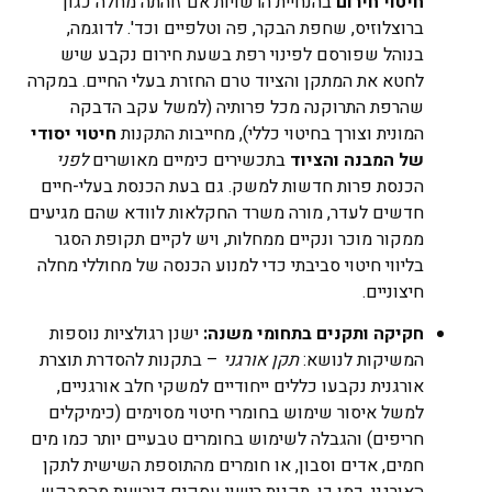
חיטוי חירום
בהנחיית הרשויות אם זוהתה מחלה כגון
ברוצלוזיס, שחפת הבקר, פה וטלפיים וכד'. לדוגמה,
בנוהל שפורסם לפינוי רפת בשעת חירום נקבע שיש
לחטא את המתקן והציוד טרם החזרת בעלי החיים​. במקרה
שהרפת התרוקנה מכל פרותיה (למשל עקב הדבקה
המונית וצורך בחיטוי כללי), מחייבות התקנות
חיטוי יסודי
של המבנה והציוד
בתכשירים כימיים מאושרים
לפני
הכנסת פרות חדשות למשק​. גם בעת הכנסת בעלי-חיים
חדשים לעדר, מורה משרד החקלאות לוודא שהם מגיעים
ממקור מוכר ונקיים ממחלות, ויש לקיים תקופת הסגר
בליווי חיטוי סביבתי כדי למנוע הכנסה של מחוללי מחלה
חיצוניים.
חקיקה ותקנים בתחומי משנה:
ישנן רגולציות נוספות
המשיקות לנושא:
תקן אורגני
– בתקנות להסדרת תוצרת
אורגנית נקבעו כללים ייחודיים למשקי חלב אורגניים,
למשל איסור שימוש בחומרי חיטוי מסוימים (כימיקלים
חריפים) והגבלה לשימוש בחומרים טבעיים יותר כמו מים
חמים, אדים וסבון, או חומרים מהתוספת השישית לתקן