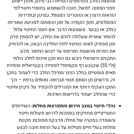
ומועצת החלב מפרסמים הנחיות לגבי מינון, אופן יישום
וזמני המתנה. למשל, חובה להשתמש בחומרי חיטוי
לפי
הוראות היצרן או הווטרינר המטפל, במינון ובתדירות
המומלצים, ותוך הקפדה על זמן ההמתנה למניעת שאריות
בחלב או בבשר
​. משמעות הדבר: אם חומר החיטוי עלול
להותיר שארית שעלולה לזהם את החלב, יש להמתין פרק
זמן מספיק לאחר החיטוי לפני החליבה הבאה, או להרחיק
את הפרות מהשטח המרוסס עד ייבוש החומר. מכון
התקנים הישראלי גיבש גם הוא תקן איכות לחלב גולמי
(ת"י 55) שקובע רף מקסימלי לספירה בקטריאלית וספירת
תאים סומטיים בחלב הניגר ממיכל החלב כדי לעמוד בתקן
זה, נדרשים מן הסתם תנאי תברואה נאותים ברפת – וכך
התקן העקיף דוחף את המגדלים להקפיד על ניקיון וחיטוי
כדי שהחלב יעמוד בדרישות האיכות.
נהלי חיטוי במצב חירום והתפרצות מחלות:
השירותים
הווטרינריים מחזיקים בסמכות לדרוש פעולות חיטוי
והשמדה במקרה של מחלה מדבקת מסוכנת. תקנות
מחלות בעלי חיים מטילות על בעל הרפת חובה לבצע