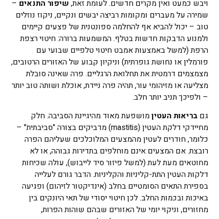
ויבש כמעט ואין מקרים חדשים. לעומת זאת,
שיפור התנאים
–
שמירה על מעברים ומקומות רביצה יבשים ונקיים, ניקוז נוזלים
טוב – יכול להביא אף להחלמה ספונטנית של פצעים קיימים
ולמנוע הדבקות חדשות בטלף. המשמעות ברורה: חיטוי רצפת
הרפת (למשל באמצעות אמבט חיטוי טלפיים שבועי עם
פורמלין או נחושת גופרתית) וניקיון קבוע של האזורים הרטובים,
מצמצמים דרמטית את תחלואת הרגליים. פרה שאינה סובלת
מצליעה או מזיהומי עור, תהיה פרה ניידת, אוכלת ושותה טוב יותר
– ולפיכך תניב יותר חלב.
גם
בריאות העטין
מושפעת מאוד מהיגיינת הסביבה. חלק
מחיידקי דלקת העטין (mastitis) מדביקים בצורה "סביבתית" –
כלומר, חודרים לעטין מהמצעים המלוכלכים שעליהם הפרה
רובצת. אם המצעים אינם מוחלפים בתדירות גבוהה, או לא
מחוטאים מעת לעת (למשל פיזור סיד לייבוש), עולה שכיחות
דלקות העטין התת-קליניות והקליניות. הדבר גורם לעלייה
בספירת התאים הסומטיים בחלב (אינדיקטור לזיהום) ופגיעה
באיכות ובכמות החלב. לכן חיטוי יסודי של תאי היונקים בין
מחזורים, וניקוי יומי של האזורים שבהם שוהות הפרות,