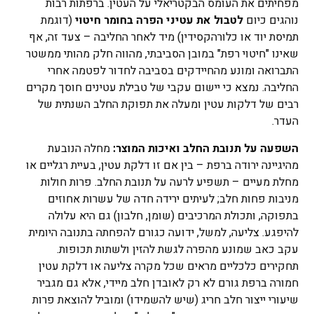
מפחיתים את העומס הבקטריאלי על העטין. ברפתות רבות
נוהגים כיום
לטבול את עטיני הפרה בחומר חיטוי
(דוגמת
תמיסת יוד או כלורהקסידין) מיד לאחר החליבה – צעד זה, אף
שאינו "חיטוי רפת" במובן הסביבתי, מהווה חלק מהותי ממשטר
התברואה ומונע מהחיידקים בסביבה לחדור לפטמה אחרי
החליבה. נמצא כי יישום עקבי של טבילת עטינים חוסך מקרים
רבים של דלקות עטין ומעלה את תפוקת החלב השנתית של
העדר.
השפעה על תנובת החלב ואיכות המוצר:
מחלה הנובעת
מהיגיינה ירודה ברפת – בין אם זו דלקת עטין, בעיית רגליים או
מחלת מעיים – תשפיע לרעה על תנובת החלב. פרות חולות
מניבות פחות חלב; לעיתים ירידה חדה של עשרות אחוזים
בתפוקה, ותכולת המרכיבים (שומן, חלבון) גם היא עלולה
להיפגע. צליעה, למשל, ידועה כגורם להפחתה בתנובה היומית
עקב כאב שמונע מהפרה לגשת להזין ולשתות תכופות​.
תחקירים כלכליים מראים שכל מקרה צליעה או דלקת עטין
חמורה ברפת גורם לא רק לאובדן חלב מיידי, אלא גם מגביר
שיעורי ייצור חלב חריג (שיש להשמידו) ומוביל להוצאת פרות