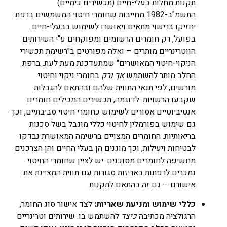
תקנות מחלות בעלי-חיים (תכשירים כימיים)
התשמ"ב-1982 מחייבות שחומרי חיטוי המשמשים ברפת
יחזיקו ברישוי מתאים ויאושרו לשימוש בבעלי-חיים.
בפועל, רק חומרים הרשומים ומפוקחים ע"י השירותים
הווטרינריים מותרים – ואלה מפורטים ב"רשימת תכשירי
הניקוי-חיטוי המאושרים" שמתעדכנת מעת לעת. ברפת
החלב מותר להשתמש
אך ורק
בחומרי ניקוי וחיטוי
מורשים, לפי תנאי התווית שלהם ובהתאם להגבלות
שקבעו הרשויות​. לדוגמה, תכשירים המכילים חומרים
אנטיביוטיים אסורים לשימוש כחומרי חיטוי סביבתיים, וכך
גם שימוש בפורמלין לחיטוי כללי מוגבל בשל סכנות
בריאותיות. החומרים המצויים ברשימה המאושרת נבדקו
לבטיחות ויעילות, וכך מוגנים הן בעלי החיים והן הצרכנים
מחשיפה לחומרים מסוכנים. יש לציין שחומרי החיטוי
נמכרים לרפתות באריזות סגורות עם תווית המציינת את
אישורם – גם זה בהתאם לתקנות
כללי שימוש ומניעת שאריות:
לצד אישור סוג החומר,
הרגולציה מכתיבה
כיצד
להשתמש בו. שירותים וטרינריים