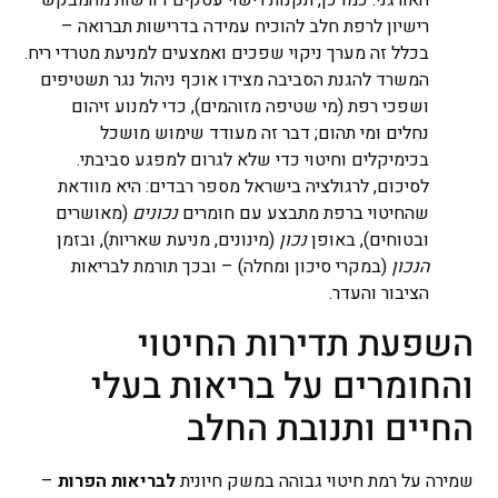
האורגני​. כמו כן, תקנות רישוי עסקים דורשות מהמבקש
רישיון לרפת חלב להוכיח עמידה בדרישות תברואה –
בכלל זה מערך ניקוי שפכים ואמצעים למניעת מטרדי ריח.
המשרד להגנת הסביבה מצידו אוכף ניהול נגר תשטיפים
ושפכי רפת (מי שטיפה מזוהמים), כדי למנוע זיהום
נחלים ומי תהום; דבר זה מעודד שימוש מושכל
בכימיקלים וחיטוי כדי שלא לגרום למפגע סביבתי.
לסיכום, לרגולציה בישראל מספר רבדים: היא מוודאת
שהחיטוי ברפת מתבצע עם חומרים
נכונים
(מאושרים
ובטוחים), באופן
נכון
(מינונים, מניעת שאריות), ובזמן
הנכון
(במקרי סיכון ומחלה) – ובכך תורמת לבריאות
הציבור והעדר.
השפעת תדירות החיטוי
והחומרים על בריאות בעלי
החיים ותנובת החלב
שמירה על רמת חיטוי גבוהה במשק חיונית
לבריאות הפרות
–