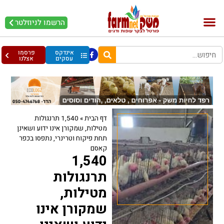
הרשמו לניוזלטר
בקר וחלב
בריאות מהחי
עופות וביצים
אינדקס
פרסמו
עסקים
אצלנו
דף הבית
»
1,540 תרנגולות
מטילות, שמקורן אינו ידוע ושאינן
תחת פיקוח וטרינרי, נתפסו בכפר
קאסם
1,540
תרנגולות
מטילות,
שמקורן אינו