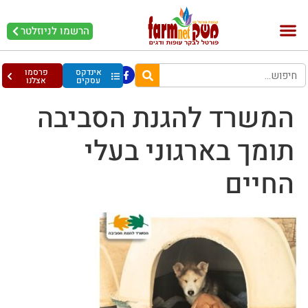
הרשמו לניוזלטר
בקר וחלב
בריאות מהחי
עופות וביצים
אינדקס
פרסמו
עסקים
אצלנו
המשרד להגנת הסביבה
תומך בארגוני בעלי
החיים