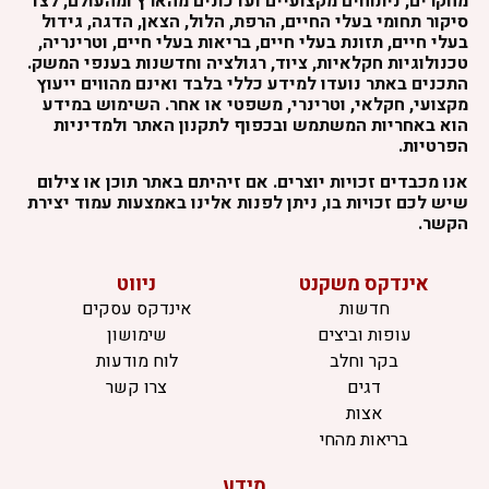
מחקרים, ניתוחים מקצועיים ועדכונים מהארץ ומהעולם, לצד
סיקור תחומי בעלי החיים, הרפת, הלול, הצאן, הדגה, גידול
בעלי חיים, תזונת בעלי חיים, בריאות בעלי חיים, וטרינריה,
טכנולוגיות חקלאיות, ציוד, רגולציה וחדשנות בענפי המשק.
התכנים באתר נועדו למידע כללי בלבד ואינם מהווים ייעוץ
מקצועי, חקלאי, וטרינרי, משפטי או אחר. השימוש במידע
הוא באחריות המשתמש ובכפוף לתקנון האתר ולמדיניות
הפרטיות.
אנו מכבדים זכויות יוצרים. אם זיהיתם באתר תוכן או צילום
שיש לכם זכויות בו, ניתן לפנות אלינו באמצעות עמוד יצירת
הקשר.
אינדקס משקנט
ניווט
חדשות
אינדקס עסקים
עופות וביצים
שימושון
בקר וחלב
לוח מודעות
דגים
צרו קשר
אצות
בריאות מהחי
מידע