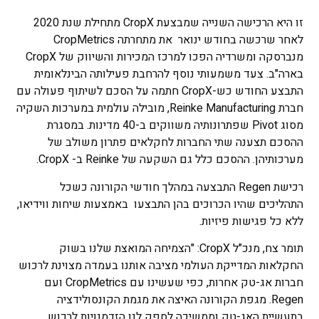
זו היא הרכישה השנייה שמבצעת CropX מתחילת שנת 2020
לאחר שרכשה בחודש ינואר את מתחרתה CropMetrics
מנברסקה ומשרדיה הפכו למרכז המכירות והשיווק של CropX
בארה"ב. צעד משמעותי נוסף להרחבת פעילותה הבינלאומית
התבצע החודש כש-CropX חתמה על הסכם לשיתוף פעולה עם
חברת Reinke Manufacturing, מובילה עולמית במערכות השקיה
מסוג Pivot שפתרונותיה משווקים ב-40 מדינות. במסגרת
ההסכם תצענה שתי החברות לחקלאים פתרון משולב של
מערכותיהן. ההסכם כלל גם השקעה של Reinke ב- CropX.
רכישת Regen התבצעה במהלך חודשי הקורונה כשכל
התהליכים שהיו הכרוכים בהן התבצעו באמצעות שיחות ווידיאו,
ללא כל פגישות פיזיות.
תומר צח, מנכ"ל CropX: "הצמיחה המואצת שלנו בשוק
החקלאות המדייקת העולמי מציבה אותנו בעמדה מצוינת לרכוש
חברות אג-טק אחרות, כפי שעשינו עם CropMetrics ועם
Regen. מגפת הקורונה האיצה את מגמת הקונסולידציה
בתעשיית האג-טק וממשיכה לספק לנו הזדמנויות לרכוש