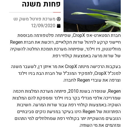
פחות משנה
מערכת פורטל משק נט
12/09/2020
חברת הסטארט-אפ CropX, שפיתחה פלטפורמה מבוססת
חיישני קרקע לניהול שדות חקלאיים, רוכשת את חברת Regen
מוולינגטון, ניו זילנד, שפיתחה מערכת תומכת החלטה להשקיה
של שדות מרעה באמצעות קולחי רפת.
בעקבות הרכישה מינתה CropX את מר איתן דן, לשעבר משנה
למנכ"ל CropX, לתפקיד המנכ"ל של חברת הבת בניו זילנד
וצרפה את עובדי Regen לחברה.
Regen, שנוסדה בשנת 2010, פיתחה מערכת המלצות חכמה
שמדריכה אלפי מגדלי בקר בניו זילנד ומספקת להם המלצות
השקיה באמצעות קולחי רפת עבור שדות המרעה. חשיבות
הפתרונות של Regen הינו בעיקר במניעת נזקים סביבתיים
הנובעים מהשקיית יתר בקולחי רפת שמחלחלים למי התהום
ומזהמים את מי השתיה.