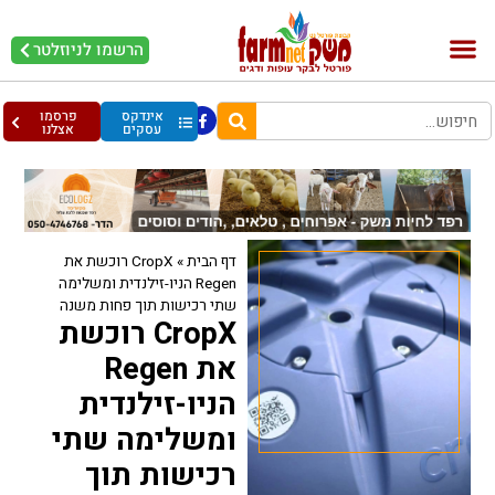
הרשמו לניוזלטר
בקר וחלב
בריאות מהחי
עופות וביצים
אינדקס
פרסמו
עסקים
אצלנו
דף הבית
»
CropX רוכשת את
Regen הניו-זילנדית ומשלימה
שתי רכישות תוך פחות משנה
CropX רוכשת
את Regen
הניו-זילנדית
ומשלימה שתי
רכישות תוך