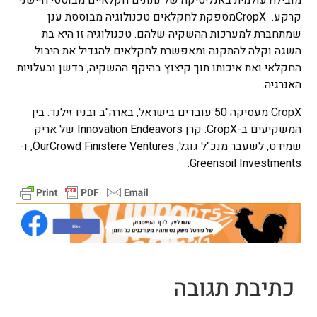
מובילה עולמית באנליטיקה של נתונים חקלאיים מבוססי חיישני
קרקע. CropXמספקת לחקלאים טכנולוגיה מבוססת ענן
שמתחברת למערכות ההשקיה שלהם. טכנולוגיה זו היא בת
השגה וקלה להתקנה ומאפשרת לחקלאים להגדיל את היבול
החקלאי ואת איכותו תוך קיצוץ בהיקף ההשקיה, בדשן ובעלויות
האנרגיה.
CropX מעסיקה 50 עובדים בישראל, בארה"ב ובניו זילנד. בין
המשקיעים ב-CropX: קרן Innovation Endeavors של אריק
שמידט, לשעבר מנכ"ל גוגל, OurCrowd Finistere Ventures, ו-
Greensoil Investments.
כתיבת תגובה