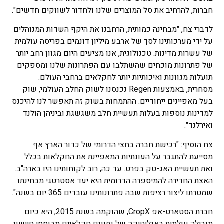
חברות, להרחיב את סל המוצרים שלנו ולחדור לשווקים חדשים".
לדברי צח, "מבחינה כמותית, הרחבנו את היקף השדות המנוהלים
על ידי מערכותינו לסך של ארבע מיליון דונמים בפריסה עולמית
של עשרות מדינות. טכנולוגית, אנו מציעים היום מגוון רחב יותר
של פתרונות מוכחים שהשתלבו עם הפתרונות שלנו ומספקים
תועלות מגוונות ואיכותיות יותר לחקלאים ברחבי העולם.
מסחרית, באמצעות Regen נכנסנו לשוק החלב העולמי, שוק
בעל מאפיינים ייחודיים. ההתמחות בשוק זה תאפשר לנו להיכנס
למדינות נוספות בעלות תעשיית חלב משגשגת וביניהן הולנד
ואירלנד".
צח הוסיף: "רכישת חברה בחצי הדרומי של כדור הארץ אף
מסייעת להתגבר על העונתיות המאפיינת את החקלאות בכלל
ואת תעשיית האג-טק בפרט. עד כה, רוב לקוחותינו היו בארה"ב.
האצת החדירה להמיספרה הדרומית היא יעד אסטרטגי מבחינתו
שמטרתו ליצור רציפות שבה פתרונותינו עובדים 365 יום בשנה".
חברת הסטארט-אפ CropX, שהוקמה בשנת 2015, היא כיום