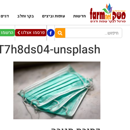
חדשות
עופות וביצים
בקר וחלב
דגים
פרסמו אצלנו
הרשמו ל
_T7h8ds04-unsplash