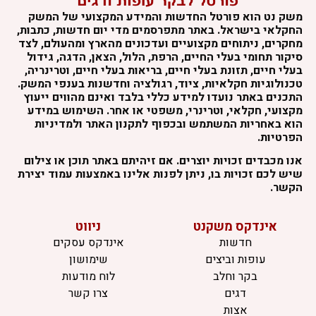
משק נט הוא פורטל החדשות והמידע המקצועי של המשק
החקלאי בישראל. באתר מתפרסמים מדי יום חדשות, כתבות,
מחקרים, ניתוחים מקצועיים ועדכונים מהארץ ומהעולם, לצד
סיקור תחומי בעלי החיים, הרפת, הלול, הצאן, הדגה, גידול
בעלי חיים, תזונת בעלי חיים, בריאות בעלי חיים, וטרינריה,
טכנולוגיות חקלאיות, ציוד, רגולציה וחדשנות בענפי המשק.
התכנים באתר נועדו למידע כללי בלבד ואינם מהווים ייעוץ
מקצועי, חקלאי, וטרינרי, משפטי או אחר. השימוש במידע
הוא באחריות המשתמש ובכפוף לתקנון האתר ולמדיניות
הפרטיות.
אנו מכבדים זכויות יוצרים. אם זיהיתם באתר תוכן או צילום
שיש לכם זכויות בו, ניתן לפנות אלינו באמצעות עמוד יצירת
הקשר.
אינדקס משקנט
ניווט
חדשות
אינדקס עסקים
עופות וביצים
שימושון
בקר וחלב
לוח מודעות
דגים
צרו קשר
אצות