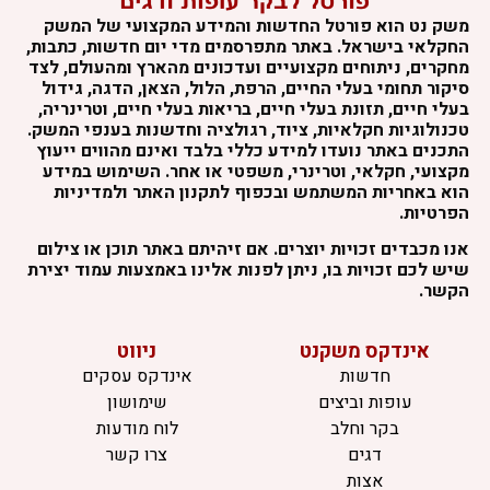
משק נט הוא פורטל החדשות והמידע המקצועי של המשק
החקלאי בישראל. באתר מתפרסמים מדי יום חדשות, כתבות,
מחקרים, ניתוחים מקצועיים ועדכונים מהארץ ומהעולם, לצד
סיקור תחומי בעלי החיים, הרפת, הלול, הצאן, הדגה, גידול
בעלי חיים, תזונת בעלי חיים, בריאות בעלי חיים, וטרינריה,
טכנולוגיות חקלאיות, ציוד, רגולציה וחדשנות בענפי המשק.
התכנים באתר נועדו למידע כללי בלבד ואינם מהווים ייעוץ
מקצועי, חקלאי, וטרינרי, משפטי או אחר. השימוש במידע
הוא באחריות המשתמש ובכפוף לתקנון האתר ולמדיניות
הפרטיות.
אנו מכבדים זכויות יוצרים. אם זיהיתם באתר תוכן או צילום
שיש לכם זכויות בו, ניתן לפנות אלינו באמצעות עמוד יצירת
הקשר.
אינדקס משקנט
ניווט
חדשות
אינדקס עסקים
עופות וביצים
שימושון
בקר וחלב
לוח מודעות
דגים
צרו קשר
אצות