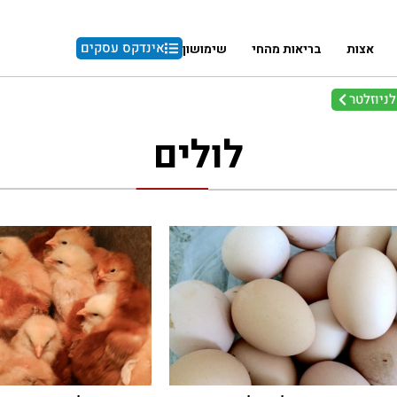
אינדקס עסקים
אצות
בריאות מהחי
שימושון
ניוזלטר
לולים