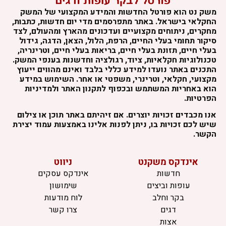
משק נט הוא פורטל החדשות והמידע המקצועי של המשק
החקלאי בישראל. באתר מתפרסמים מדי יום חדשות, כתבות,
מחקרים, ניתוחים מקצועיים ועדכונים מהארץ ומהעולם, לצד
סיקור תחומי בעלי החיים, הרפת, הלול, הצאן, הדגה, גידול
בעלי חיים, תזונת בעלי חיים, בריאות בעלי חיים, וטרינריה,
טכנולוגיות חקלאיות, ציוד, רגולציה וחדשנות בענפי המשק.
התכנים באתר נועדו למידע כללי בלבד ואינם מהווים ייעוץ
מקצועי, חקלאי, וטרינרי, משפטי או אחר. השימוש במידע
הוא באחריות המשתמש ובכפוף לתקנון האתר ולמדיניות
הפרטיות.
אנו מכבדים זכויות יוצרים. אם זיהיתם באתר תוכן או צילום
שיש לכם זכויות בו, ניתן לפנות אלינו באמצעות עמוד יצירת
הקשר.
אינדקס משקנט
ניווט
חדשות
אינדקס עסקים
עופות וביצים
שימושון
בקר וחלב
לוח מודעות
דגים
צרו קשר
אצות