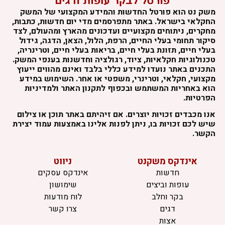
משק נט הוא פורטל החדשות והמידע המקצועי של המשק
החקלאי בישראל. באתר מתפרסמים מדי יום חדשות, כתבות,
מחקרים, ניתוחים מקצועיים ועדכונים מהארץ ומהעולם, לצד
סיקור תחומי בעלי החיים, הרפת, הלול, הצאן, הדגה, גידול
בעלי חיים, תזונת בעלי חיים, בריאות בעלי חיים, וטרינריה,
טכנולוגיות חקלאיות, ציוד, רגולציה וחדשנות בענפי המשק.
התכנים באתר נועדו למידע כללי בלבד ואינם מהווים ייעוץ
מקצועי, חקלאי, וטרינרי, משפטי או אחר. השימוש במידע
הוא באחריות המשתמש ובכפוף לתקנון האתר ולמדיניות
הפרטיות.
אנו מכבדים זכויות יוצרים. אם זיהיתם באתר תוכן או צילום
שיש לכם זכויות בו, ניתן לפנות אלינו באמצעות עמוד יצירת
הקשר.
אינדקס משקנט
ניווט
חדשות
אינדקס עסקים
עופות וביצים
שימושון
בקר וחלב
לוח מודעות
דגים
צרו קשר
אצות