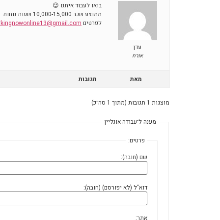
בואו לעבוד איתנו 😉
ממוצע שכר 10,000-15,000 שעות נוחות – 09:00-17:00 , יש לנו סניפים בכל הארץ
לפרטים
rkingnowonline13@gmail.com
עדן
אורח
מאת
תגובות
מוצגות 1 תגובות (מתוך 1 סה״כ)
מענה ל־עבודה אונליין
פרטים:
שם (חובה):
דוא"ל (לא יפורסם) (חובה):
אתר: