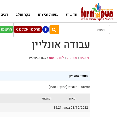
חדשות
עופות וביצים
בקר וחלב
דגים
פרסמו אצלנו
הרשמו ל
עבודה אונליין
דף הבית
›
פורומים
›
לוח מודעות
›
עבודה אונליין
הנושא הזה ריק.
מוצגות 1 תגובות (מתוך 1 סה״כ)
מאת
תגובות
08/10/2022 בשעה 15:21