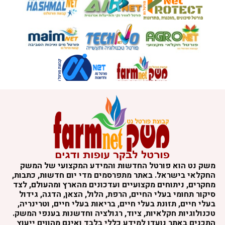
משק נט הוא פורטל החדשות והמידע המקצועי של המשק
החקלאי בישראל. באתר מתפרסמים מדי יום חדשות, כתבות,
מחקרים, ניתוחים מקצועיים ועדכונים מהארץ ומהעולם, לצד
סיקור תחומי בעלי החיים, הרפת, הלול, הצאן, הדגה, גידול
בעלי חיים, תזונת בעלי חיים, בריאות בעלי חיים, וטרינריה,
טכנולוגיות חקלאיות, ציוד, רגולציה וחדשנות בענפי המשק.
התכנים באתר נועדו למידע כללי בלבד ואינם מהווים ייעוץ