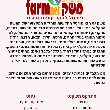
משק נט הוא פורטל החדשות והמידע המקצועי של המשק
החקלאי בישראל. באתר מתפרסמים מדי יום חדשות, כתבות,
מחקרים, ניתוחים מקצועיים ועדכונים מהארץ ומהעולם, לצד
סיקור תחומי בעלי החיים, הרפת, הלול, הצאן, הדגה, גידול
בעלי חיים, תזונת בעלי חיים, בריאות בעלי חיים, וטרינריה,
טכנולוגיות חקלאיות, ציוד, רגולציה וחדשנות בענפי המשק.
התכנים באתר נועדו למידע כללי בלבד ואינם מהווים ייעוץ
מקצועי, חקלאי, וטרינרי, משפטי או אחר. השימוש במידע
הוא באחריות המשתמש ובכפוף לתקנון האתר ולמדיניות
הפרטיות.
אנו מכבדים זכויות יוצרים. אם זיהיתם באתר תוכן או צילום
שיש לכם זכויות בו, ניתן לפנות אלינו באמצעות עמוד יצירת
הקשר.
אינדקס משקנט
ניווט
חדשות
אינדקס עסקים
עופות וביצים
שימושון