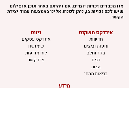
אנו מכבדים זכויות יוצרים. אם זיהיתם באתר תוכן או צילום
שיש לכם זכויות בו, ניתן לפנות אלינו באמצעות עמוד יצירת
הקשר.
אינדקס משקנט
ניווט
חדשות
אינדקס עסקים
עופות וביצים
שימושון
בקר וחלב
לוח מודעות
דגים
צרו קשר
אצות
בריאות מהחי
מידע
תקנון
הרשמה לניוזלטר
פרסמו אצלנו
הצהרת נגישות
הצהרת פרטיות