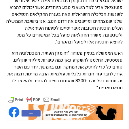
ישראל נמצא ביצור חלבון מן הים באזור אילת. לעיר אילת יש
פוטנציאל אדיר לצד משאבי טבע מיוחדים, אשר יכולים להביא
לשגשוג הכלכלה הישראלית וזאת בעזרת החקלאים הנפלאים
שלנו שמצמחים ומיישבים את דרום הנגב. אנו בישיבת הממשלה
העלנו תוכניות חשובות אשר יסייעו לפיתוח העיר אילת
ולשגשוגה. משרד החקלאות פועל בכל המישורים על מנת
להוציא תוכניות אלו לפועל ובהקדם".
ראש הממשלה בנימין נתניהו: "זה מזון העתיד. הטכנולוגיה היא
פנטסטית. החלטנו להשקיע כאן כמה עשרות מיליוני שקלים,
קודם כל כדי להזניק את המחקר, וגם בהמשך, יחד עם השר
אורי, לחבר עוד חברות כלכליות עולמיות. הרבה מדינות רוצות את
זה. תחשבו על זה כ-8200 שאנחנו רוצים להרחיב ולהצמיד לו
סטארטאפים."