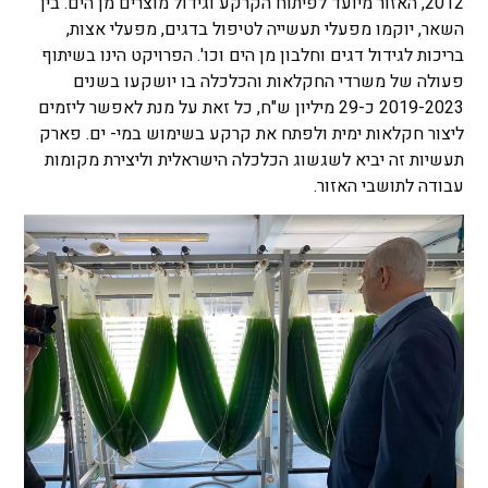
2012, האזור מיועד לפיתוח הקרקע וגידול מוצרים מן הים. בין
השאר, יוקמו מפעלי תעשייה לטיפול בדגים, מפעלי אצות,
בריכות לגידול דגים וחלבון מן הים וכו'. הפרויקט הינו בשיתוף
פעולה של משרדי החקלאות והכלכלה בו יושקעו בשנים
2019-2023 כ-29 מיליון ש"ח, כל זאת על מנת לאפשר ליזמים
ליצור חקלאות ימית ולפתח את קרקע בשימוש במי- ים. פארק
תעשיות זה יביא לשגשוג הכלכלה הישראלית וליצירת מקומות
עבודה לתושבי האזור.