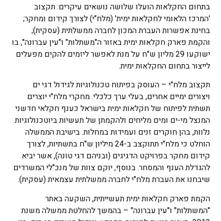
בתחום החקלאות הועלו שלושה נושאים עיקרים: תקצוב
'המרכז הלאומי לחקלאות ימית' (מלח"י) לצורך קידום ומחקר;
בחינת אפשרות העברת המכון לחברה ממשלתית (עסקית);
והקמת פארק חקלאות ימית באזור ה"משתלות" ו"עין עברונה", בו
ישוקעו 29 מליון ש"ח על מנת לאפשר ליזמים להקים מפעלים
לייצור בתחום החקלאות ימית.
תקצוב מלח"י – העוסק בפיתוח טכנולוגיות לגידול דגי ים
ויצורים ימיים אחרים, בעלי ערך כלכלי. מחקרי מלח"י יוצרים
תשתית לפיתוח של חקלאות ימית בישראל כענף חקלאי חדשני
המנצל מי-ים ומים מליחים ולהקמתן של תעשיות ביוטכנולוגיות
נלוות, בהן חוקרים זנים ועמידות במחלות. בישיבת הממשלה
הוחלט כי מלח"י תתוקצב ב-24 מיליון ש"ח בתשתיות, לצורך
קידום מחקר בפרויקט הדגיגים (ובניהם דגי טונה), אשר יביא
להגדלת הענף והמסחר. בנוסף, יוקם צוות של מנכ"לי המשרדים
שיבחנו את העברת מלח"י לחברה ממשלתית עצמאית (עסקית).
הקמת פארק חקלאות ימית תעשייתית, השקעה באתר
"המשתלות" ו"עין עברונה" – בהמשך להחלטת ממשלה משנת