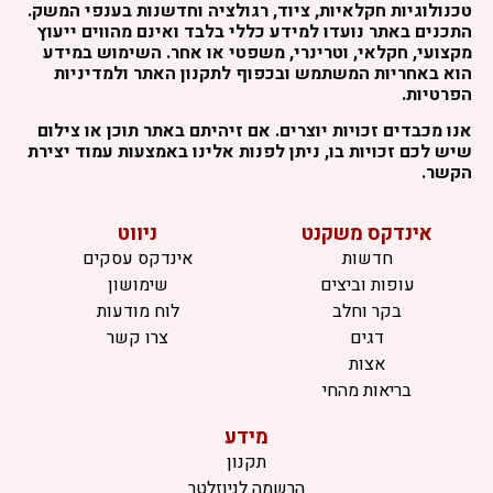
טכנולוגיות חקלאיות, ציוד, רגולציה וחדשנות בענפי המשק.
התכנים באתר נועדו למידע כללי בלבד ואינם מהווים ייעוץ
מקצועי, חקלאי, וטרינרי, משפטי או אחר. השימוש במידע
הוא באחריות המשתמש ובכפוף לתקנון האתר ולמדיניות
הפרטיות.
אנו מכבדים זכויות יוצרים. אם זיהיתם באתר תוכן או צילום
שיש לכם זכויות בו, ניתן לפנות אלינו באמצעות עמוד יצירת
הקשר.
אינדקס משקנט
ניווט
חדשות
אינדקס עסקים
עופות וביצים
שימושון
בקר וחלב
לוח מודעות
דגים
צרו קשר
אצות
בריאות מהחי
מידע
תקנון
הרשמה לניוזלטר