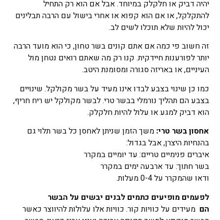
יהיה דביק או חלקלק במיוחד. אבל אם הוא רק התחיל
להתקלקל, או אם הוא קפוא או אחרי בישול עם הרבה תבלינים
יכול להיות שלא תוכלו לשים לב.
זה חשוב פי כמה אם אתם קונים בשר טחון, כי הוא מועד הרבה
יותר לפורענות חיידקית. קנו רק מה שאתם רואים נטחן מול
העיניים, או באריזה סגורה ומסומנת היטב.
כמו כן שינוי בצבע לבדו אינו מעיד על בשר מקולקל. שינויים
בצבע הם תהליך נורמלי בבשר טרי. לבשר מקולקל יש ריח חריף,
הוא דביק למגע או עלול להיות חלקלק.
אחסון בשר טרי:
משך הזמן שניתן לאחסן כל בשר תלוי גם
בהנחיות היצרן, אבל בגדול:
איברים פנימיים טריים: עד יומיים במקרר
בשר חתוך: עד ארבעה ימים במקרר
ודאו שהמקרר על 0-4 מעלות.
לפעמים מופיעים כתמים לבנים יבשים על הבשר
הם
מעידים על כוויות קור. כוויות אלו עלולות להיווצר כאשר