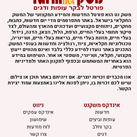
משק נט הוא פורטל החדשות והמידע המקצועי של המשק
החקלאי בישראל. באתר מתפרסמים מדי יום חדשות, כתבות,
מחקרים, ניתוחים מקצועיים ועדכונים מהארץ ומהעולם, לצד
סיקור תחומי בעלי החיים, הרפת, הלול, הצאן, הדגה, גידול
בעלי חיים, תזונת בעלי חיים, בריאות בעלי חיים, וטרינריה,
טכנולוגיות חקלאיות, ציוד, רגולציה וחדשנות בענפי המשק.
התכנים באתר נועדו למידע כללי בלבד ואינם מהווים ייעוץ
מקצועי, חקלאי, וטרינרי, משפטי או אחר. השימוש במידע
הוא באחריות המשתמש ובכפוף לתקנון האתר ולמדיניות
הפרטיות.
אנו מכבדים זכויות יוצרים. אם זיהיתם באתר תוכן או צילום
שיש לכם זכויות בו, ניתן לפנות אלינו באמצעות עמוד יצירת
הקשר.
אינדקס משקנט
ניווט
חדשות
אינדקס עסקים
עופות וביצים
שימושון
בקר וחלב
לוח מודעות
דגים
צרו קשר