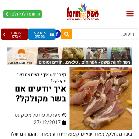
הרשמו לניוזלטר
בקר וחלב
בריאות מהחי
עופות וביצים
אינדקס
פרסמו
עסקים
אצלנו
דף הבית
»
איך יודעים אם בשר
מקולקל?
איך יודעים אם
בשר מקולקל?
מערכת פורטל משק נט
27/12/2017
בשר מקולקל מאוד שאינו קפוא יריח רע מאוד, , והמרקם שלו