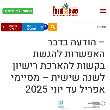
הרשמו לניוזלטר
בקר וחלב
בריאות מהחי
עופות וביצים
אינדקס
פרסמו
עסקים
אצלנו
– הודעה בדבר
האפשרות להגשת
בקשות להארכת רישיון
לשנה שישית – מסיימי
אפריל עד יוני 2025