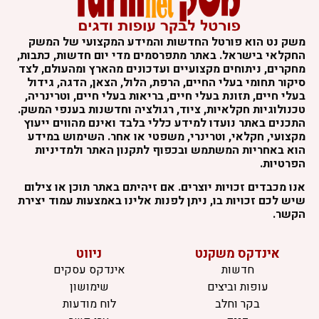
משק נט הוא פורטל החדשות והמידע המקצועי של המשק
החקלאי בישראל. באתר מתפרסמים מדי יום חדשות, כתבות,
מחקרים, ניתוחים מקצועיים ועדכונים מהארץ ומהעולם, לצד
סיקור תחומי בעלי החיים, הרפת, הלול, הצאן, הדגה, גידול
בעלי חיים, תזונת בעלי חיים, בריאות בעלי חיים, וטרינריה,
טכנולוגיות חקלאיות, ציוד, רגולציה וחדשנות בענפי המשק.
התכנים באתר נועדו למידע כללי בלבד ואינם מהווים ייעוץ
מקצועי, חקלאי, וטרינרי, משפטי או אחר. השימוש במידע
הוא באחריות המשתמש ובכפוף לתקנון האתר ולמדיניות
הפרטיות.
אנו מכבדים זכויות יוצרים. אם זיהיתם באתר תוכן או צילום
שיש לכם זכויות בו, ניתן לפנות אלינו באמצעות עמוד יצירת
הקשר.
אינדקס משקנט
ניווט
חדשות
אינדקס עסקים
עופות וביצים
שימושון
בקר וחלב
לוח מודעות