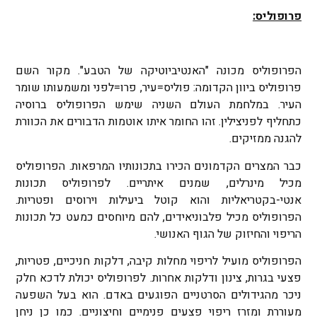
פרופוליס:
הפרופוליס מכונה "האנטיביוטיקה של הטבע". מקור השם
פרופוליס ביוון הקדומה: פוליס=עיר, פרו=לפני ומשמעותו שומר
העיר. במלחמת העולם השניה שימש הפרופוליס ברוסיה
כתחליף לפניצילין. זהו החומר איתו אוטמות הדבורים את הכוורת
להגנה ממזיקים.
כבר המצרים הקדמונים הכירו בתכונותיו המרפאות. הפרופוליס
מכיל מינרלים, שמנים איתריים. לפרופוליס תכונות
אנטי-בקטריאליות והוא קוטל ביעילות וירוסים ופטריות.
הפרופוליס מכיל פלבוניאידים, להם מיוחסים כמעט כל תכונות
הריפוי והחיזוק של הגוף האנושי.
הפרופוליס מועיל לריפוי מחלות קיבה, דלקות חניכיים, פטריות,
פצעי בגרות, צינון ודלקות אחרות. לפרופוליס יכולת לדכא חלק
ניכר מהגידולים הסרטניים הפוגעים באדם. הוא בעל השפעה
מעוררת ומזרז ריפוי פצעים פנימיים וחיצוניים. כמו כן ניחן