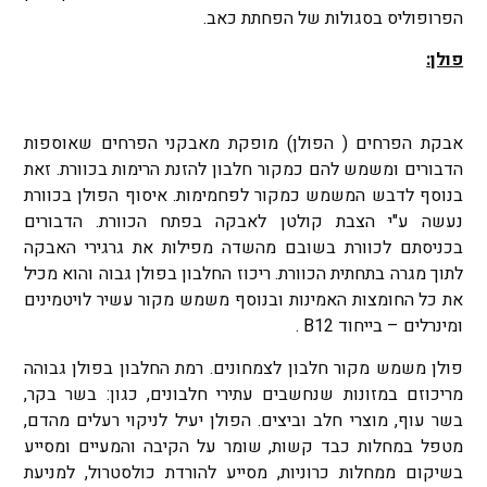
הפרופוליס בסגולות של הפחתת כאב.
פולן:
אבקת הפרחים ( הפולן) מופקת מאבקני הפרחים שאוספות
הדבורים ומשמש להם כמקור חלבון להזנת הרימות בכוורת. זאת
בנוסף לדבש המשמש כמקור לפחמימות. איסוף הפולן בכוורת
נעשה ע"י הצבת קולטן לאבקה בפתח הכוורת. הדבורים
בכניסתם לכוורת בשובם מהשדה מפילות את גרגירי האבקה
לתוך מגרה בתחתית הכוורת. ריכוז החלבון בפולן גבוה והוא מכיל
את כל החומצות האמינות ובנוסף משמש מקור עשיר לויטמינים
ומינרלים – בייחוד B12 .
פולן משמש מקור חלבון לצמחונים. רמת החלבון בפולן גבוהה
מריכוזם במזונות שנחשבים עתירי חלבונים, כגון: בשר בקר,
בשר עוף, מוצרי חלב וביצים. הפולן יעיל לניקוי רעלים מהדם,
מטפל במחלות כבד קשות, שומר על הקיבה והמעיים ומסייע
בשיקום ממחלות כרוניות, מסייע להורדת כולסטרול, למניעת