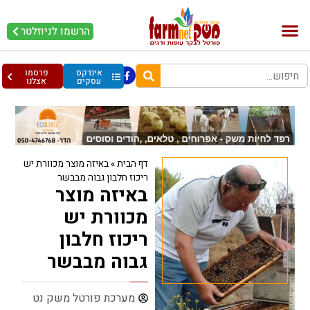
הרשמו לניוזלטר
בקר וחלב
בריאות מהחי
עופות וביצים
אינדקס
פרסמו
עסקים
אצלנו
דף הבית
»
באיזה מוצר מכוורת יש
ריכוז חלבון גבוה מבבשר
באיזה מוצר
מכוורת יש
ריכוז חלבון
גבוה מבבשר
מערכת פורטל משק נט