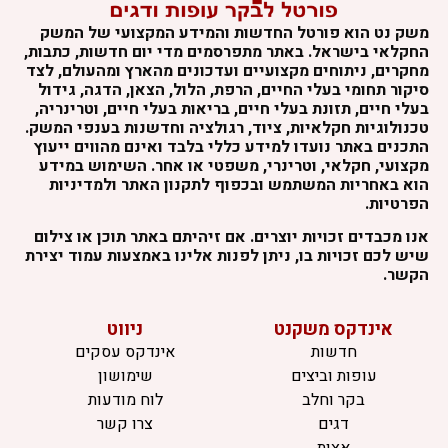
משק נט הוא פורטל החדשות והמידע המקצועי של המשק
החקלאי בישראל. באתר מתפרסמים מדי יום חדשות, כתבות,
מחקרים, ניתוחים מקצועיים ועדכונים מהארץ ומהעולם, לצד
סיקור תחומי בעלי החיים, הרפת, הלול, הצאן, הדגה, גידול
בעלי חיים, תזונת בעלי חיים, בריאות בעלי חיים, וטרינריה,
טכנולוגיות חקלאיות, ציוד, רגולציה וחדשנות בענפי המשק.
התכנים באתר נועדו למידע כללי בלבד ואינם מהווים ייעוץ
מקצועי, חקלאי, וטרינרי, משפטי או אחר. השימוש במידע
הוא באחריות המשתמש ובכפוף לתקנון האתר ולמדיניות
הפרטיות.
אנו מכבדים זכויות יוצרים. אם זיהיתם באתר תוכן או צילום
שיש לכם זכויות בו, ניתן לפנות אלינו באמצעות עמוד יצירת
הקשר.
אינדקס משקנט
ניווט
חדשות
אינדקס עסקים
עופות וביצים
שימושון
בקר וחלב
לוח מודעות
דגים
צרו קשר