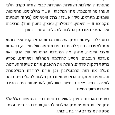
מתפתחות המלכות הצעירות העתידות לבוא צורתו כקרם חלבי
וטעמו מר וחמצמץ. מזון המלכות עשיר בחלבונים, פחמימות,
שומנים, מינרלים, סידן, אשלגן, ברזל וויטמינים (ביחוד ויטמינים
מקבוצת B – תיאמין, ריבופלווין, ניאצין, ביוטין ועוד). מרכיבים
אלו הופכים את מזון המלכות למשלים תזונתי רב ערך.
בנוסף לכך קיימות במזון המלכות תכונות אנטי בקטריאליות והוא
עוזר למערכות הגוף להתמודד עם תופעות של חולשה, דכאונות
ומצבי עייפות, מחזק את המערכת החיסונית של הגוף ואת
מערכת העצבים, מסייע להחלמה ממחלות וניתוחים, מסייע
בריפוי דלקות פרקים, מעלה את התאבון, תורם לשיפור העירנות,
מעלה את רמת ההמוגלובין וכן תורם להורדת הכולסטרול
והשומנים. מחקרים הראו שנתינת מזון מלכות לבעלי חיים גרמה
לעליה בכושר ייצור הביציות בשחלות, להתפתחות מינית מהירה
והארכת משך החיים.
בשנים האחרונות ניתן להשיג בחנויות דבש המועשר ב6%-3%
מזון מלכות. תוספת מזון המלכות לדבש, שערכו רב בפני עצמו,
מספקת מוצר רב ערך בחשיבותו.