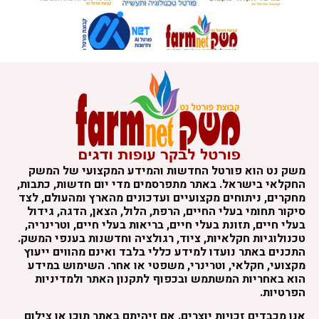
משק נט הוא פורטל החדשות והמידע המקצועי של המשק
החקלאי בישראל. באתר מתפרסמים מדי יום חדשות, כתבות,
מחקרים, ניתוחים מקצועיים ועדכונים מהארץ ומהעולם, לצד
סיקור תחומי בעלי החיים, הרפת, הלול, הצאן, הדגה, גידול
בעלי חיים, תזונת בעלי חיים, בריאות בעלי חיים, וטרינריה,
טכנולוגיות חקלאיות, ציוד, רגולציה וחדשנות בענפי המשק.
התכנים באתר נועדו למידע כללי בלבד ואינם מהווים ייעוץ
מקצועי, חקלאי, וטרינרי, משפטי או אחר. השימוש במידע
הוא באחריות המשתמש ובכפוף לתקנון האתר ולמדיניות
הפרטיות.
אנו מכבדים זכויות יוצרים. אם זיהיתם באתר תוכן או צילום